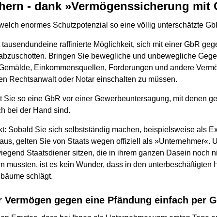
hern - dank »Vermögenssicherung mit 
, welch enormes Schutzpotenzial so eine völlig unterschätzte G
 tausendundeine raffinierte Möglichkeit, sich mit einer GbR geg
l abzuschotten. Bringen Sie bewegliche und unbewegliche Geg
, Gemälde, Einkommensquellen, Forderungen und andere Vermög
en Rechtsanwalt oder Notar einschalten zu müssen.
tzt Sie so eine GbR vor einer Gewerbeuntersagung, mit denen g
h bei der Hand sind.
kt: Sobald Sie sich selbstständig machen, beispielsweise als E
raus, gelten Sie von Staats wegen offiziell als »Unternehmer«.
egend Staatsdiener sitzen, die in ihrem ganzen Dasein noch nie 
n mussten, ist es kein Wunder, dass in den unterbeschäftigten
lbäume schlägt.
hr Vermögen gegen eine Pfändung einfach per 