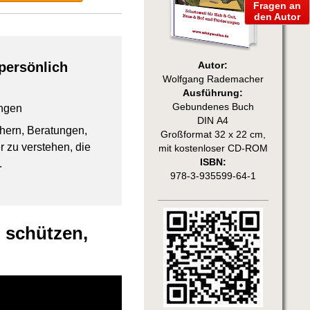
Fragen an
den Autor
persönlich
Autor:
Wolfgang Rademacher
Ausführung:
Gebundenes Buch
ngen
DIN A4
chern, Beratungen,
Großformat 32 x 22 cm,
 zu verstehen, die
mit kostenloser CD-ROM
ISBN:
.
978-3-935599-64-1
 schützen,