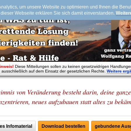
alytics, um unsere Website zu optimieren und Ihnen die Benutz
dieser Webseite erklären Sie sich damit einverstanden.
Weiter
inweis!
Diese Mitteilungen sollen zu keinen gesetzwidrigen Handlunge
 ausschließlich auf dem Einsatz der gesetzlichen Rechte.
Weitere
erg
mnis von Veränderung besteht darin, deine ganze
nzentrieren, neues aufzubauen statt altes zu bekäm
es Infomaterial
Download bestellen
gebundene Ausg