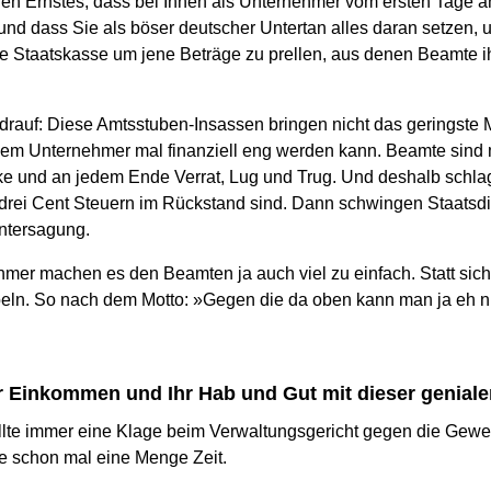
en Ernstes, dass bei Ihnen als Unternehmer vom ersten Tage an 
 und dass Sie als böser deutscher Untertan alles daran setzen,
ie Staatskasse um jene Beträge zu prellen, aus denen Beamte 
 drauf: Diese Amtsstuben-Insassen bringen nicht das geringste 
inem Unternehmer mal finanziell eng werden kann. Beamte sind
cke und an jedem Ende Verrat, Lug und Trug. Und deshalb schla
 drei Cent Steuern im Rückstand sind. Dann schwingen Staatsdi
tersagung.
hmer machen es den Beamten ja auch viel zu einfach. Statt sich
ppeln. So nach dem Motto: »Gegen die da oben kann man ja eh 
r Einkommen und Ihr Hab und Gut mit dieser genial
sollte immer eine Klage beim Verwaltungsgericht gegen die Gew
e schon mal eine Menge Zeit.