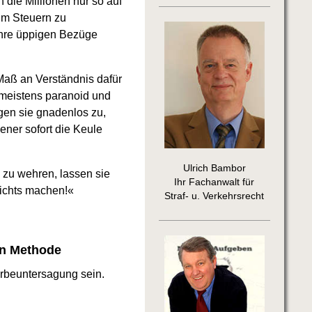
die Millionen nur so auf
 um Steuern zu
ihre üppigen Bezüge
Maß an Verständnis dafür
 meistens paranoid und
gen sie gnadenlos zu,
ener sofort die Keule
Ulrich Bambor
 zu wehren, lassen sie
Ihr Fachanwalt für
nichts machen!«
Straf- u. Verkehrsrecht
en Methode
erbeuntersagung sein.