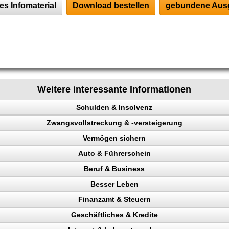
es Infomaterial
Download bestellen
gebundene Ausg
Weitere interessante Informationen
Schulden & Insolvenz
Zwangsvollstreckung & -versteigerung
enz
Vermögen sichern
Auto & Führerschein
gen sichern
Beruf & Business
llstreckung, Schuldner
kontrolle
Besser Leben
n, Punkte
el Content
n
Finanzamt & Steuern
Verkehrspolizei
ng machen
 verhindern
Geschäftliches & Kredite
en