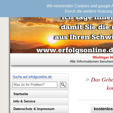
Wir verwenden Cookies und google An
Durch die weitere Nutzung 
Wichtiger H
Alle Informationen beruhen
»
Suche auf erfolgsonline.de:
Das Gehei
ko
Startseite
Info & Service
Biografie Wolfgang Rademacher
kostenlos
Datenschutz & Impressum