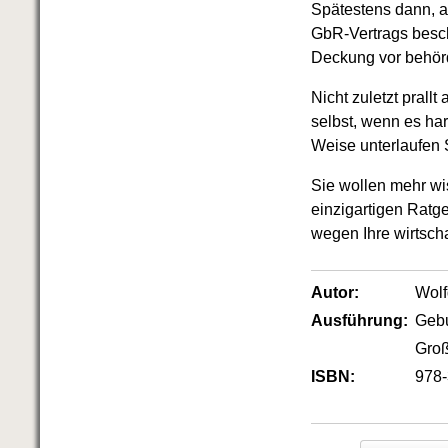
Spätestens dann, ab
GbR-Vertrags besch
Deckung vor behördl
Nicht zuletzt pral
selbst, wenn es har
Weise unterlaufen S
Sie wollen mehr wi
einzigartigen Ratg
wegen Ihre wirtscha
Autor:
Wol
Ausführung:
Geb
Groß
ISBN:
978-