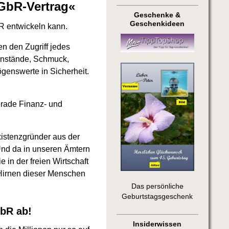
GbR-Vertrag«
Geschenke &
Geschenkideen
bR entwickeln kann.
en den Zugriff jedes
enstände, Schmuck,
enswerte in Sicherheit.
erade Finanz- und
xistenzgründer aus der
 Und da in unseren Ämtern
in der freien Wirtschaft
 Hirnen dieser Menschen
Das persönliche
Geburtstagsgeschenk
GbR ab!
Insiderwissen