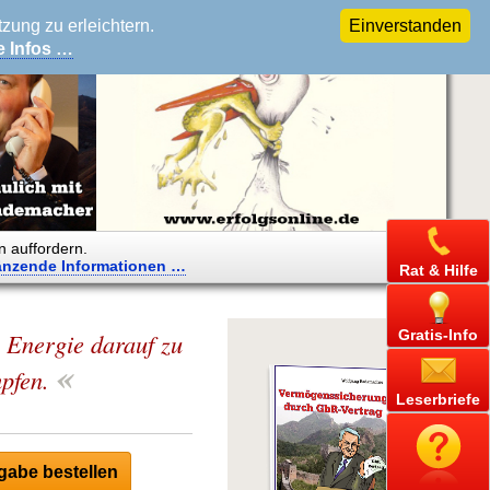
ung zu erleichtern.
Einverstanden
e Infos …
n auffordern.
änzende
Informationen …
Rat & Hilfe
Gratis-Info
 Energie darauf zu
«
pfen.
Leserbriefe
abe bestellen