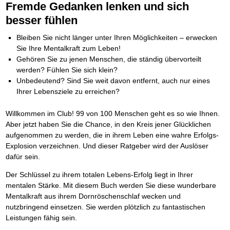
BRANDNEU
Fremde Gedanken lenken und sich
Frei Fahrt ohne Punkte
Der Finanzmanager
Suchmaschinenoptimierung mit der Top10-Checkliste
NEU
Die Macht des Schuldners (Hörbuch)
TIPP
Nützliche Problemlösungen
Kaufe doch Deine Schulden
Behalten Sie den Überblick
BRANDNEU
Platzieren Sie sich bei Google ganz oben
Jetzt neu für Unterwegs
besser fühlen
Vermögenssicherung durch GbR-Vertrag
NEU
Die geniale Lösung zum schnellen Schuldenabbau
Der Schuldenkalkulator
NEU
Schutzwall für Hab und Gut
Die Macht des Schuldners
TIPP
Weg mit Ihren Schulden - per Mausklick
Bleiben Sie nicht länger unter Ihren Möglichkeiten – erwecken
GbR-Vertrag mit beschränkter Haftung
BESTSELLER
Der Weg zur finanziellen Freiheit
Sie Ihre Mentalkraft zum Leben!
Mach Pleite und starte durch
TIPP
GbR als Einzelperson gründen
Federleicht lebendig schreiben
SCHREIB-TIPP
Der sichere Weg aus der wirtschaftlichen Pleite
Gehören Sie zu jenen Menschen, die ständig übervorteilt
Sich rechtlich einrichten
BRANDNEU
Ohne Probleme clever Texten und Schreiben
Vermögenssicherung durch GbR-Vertrag
NEU
werden? Fühlen Sie sich klein?
Schützen Sie sich
Die Macht des Telefax
NEU
Schutzwall für Hab und Gut
Unbedeutend? Sind Sie weit davon entfernt, auch nur eines
Stiftung gründen und profitabel vermarkten
BRANDNEU
Zeit & Kommunikationsgewinn
Schach dem Gerichtsvollzieher
Gründen Sie Ihre Stiftung
Ihrer Lebensziele zu erreichen?
Mittel gegen Titel
EMPFEHLUNG
Gerichtsvollziehervorschriften nutzen
Sichern Sie Einkommen und Vermögenswerte 100%-tig ab
Weiße Weste durch Umzug
TIPP
Willkommen im Club! 99 von 100 Menschen geht es so wie Ihnen.
Bekannt wie ein bunter Hund im Internet
INTERNET-TIPP
Das Meldesystem clever nutzen
Aber jetzt haben Sie die Chance, in den Kreis jener Glücklichen
schnell im Internet bekannt werden und damit viel Geld verdienen
Die Betablocker Insolvenz
NEU
aufgenommen zu werden, die in ihrem Leben eine wahre Erfolgs-
Schreib Dich reich
SCHREIB VERTRIEBS TIPP
Insolvenzantrag abwehren
Explosion verzeichnen. Und dieser Ratgeber wird der Auslöser
Vom Gedanken zum Bestseller
Finanzielle Freiheit trotz Insolvenz
TIPP
dafür sein.
80% Ihrer Einnahmen behalten
Wie man mit Pfändungen umgeht
BRANDNEU
Der Schlüssel zu ihrem totalen Lebens-Erfolg liegt in Ihrer
Bestens informiert sein
mentalen Stärke. Mit diesem Buch werden Sie diese wunderbare
TV-Lehrgang: Wie man mit Pfändungen umgeht
EMPFEHLUNG
Mentalkraft aus ihrem Dornröschenschlaf wecken und
Schnell und kompakt
nutzbringend einsetzen. Sie werden plötzlich zu fantastischen
Schach der SCHUFA
FRISCH EINGETROFFEN
Leistungen fähig sein.
Schnell eine saubere SCHUFA