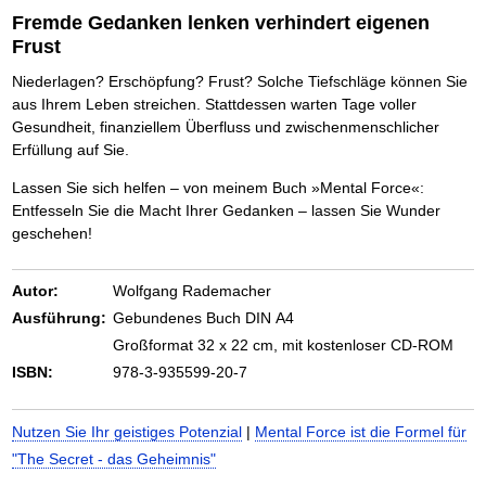
Das richtige Post-Know-How
NEUERSCHEINUNG
Fremde Gedanken lenken verhindert eigenen
Ihren Zeitgewinn maximieren
Frust
GbR-Vertrag mit beschränkter Haftung
BRANDNEU
GbR als Einzelperson gründen
Niederlagen? Erschöpfung? Frust? Solche Tiefschläge können Sie
aus Ihrem Leben streichen. Stattdessen warten Tage voller
Gesundheit, finanziellem Überfluss und zwischenmenschlicher
Erfüllung auf Sie.
Lassen Sie sich helfen – von meinem Buch »Mental Force«:
Entfesseln Sie die Macht Ihrer Gedanken – lassen Sie Wunder
geschehen!
Autor:
Wolfgang Rademacher
Ausführung:
Gebundenes Buch DIN A4
Großformat 32 x 22 cm, mit kostenloser CD-ROM
ISBN:
978-3-935599-20-7
Nutzen Sie Ihr geistiges Potenzial
|
Mental Force ist die Formel für
"The Secret - das Geheimnis"