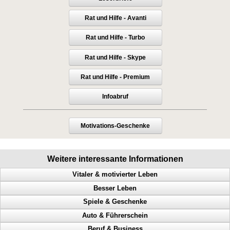
Rat und Hilfe - Avanti
Rat und Hilfe - Turbo
Rat und Hilfe - Skype
Rat und Hilfe - Premium
Infoabruf
Motivations-Geschenke
Weitere interessante Informationen
Vitaler & motivierter Leben
Besser Leben
Macht der Gedanken, geistige Fähigkeiten steigern, Menschen steuern
Spiele & Geschenke
Mehr Geld, mehr Glück, mehr Gesundheit, mehr Harmonie
Anerkennung, Geld, Erfolg haben, Karriereleiter
Auto & Führerschein
Herausforderungen meistern, Glück, handeln, Motivation
Probleme lösen, Selbstbeherrschung, Glück, Erfolg
Millionen gewinnen, Casino, Black Jack, Geschicklichkeit trainieren
Beruf & Business
Schweinehund, Verstand, Probleme, Selbsthilfe