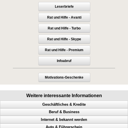
Leserbriefe
Rat und Hilfe - Avanti
Rat und Hilfe - Turbo
Rat und Hilfe - Skype
Rat und Hilfe - Premium
Infoabruf
Motivations-Geschenke
Weitere interessante Informationen
Geschäftliches & Kredite
Beruf & Business
Millionär, Abzocker, Geld beschaffen, Ausgaben reduzieren
Internet & bekannt werden
Lizenz, Verdienst, Geld beschaffen, Umsatz steigern
Bekanntheitsgrad, Online PR, Neukundengewinnung, Doppel Content
Auto & Führerschein