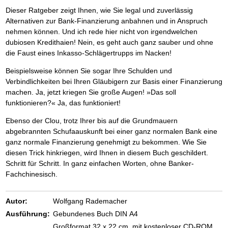
Das richtige Post-Know-How
NEUERSCHEINUNG
Dieser Ratgeber zeigt Ihnen, wie Sie legal und zuverlässig
Ihren Zeitgewinn maximieren
Alternativen zur Bank-Finanzierung anbahnen und in Anspruch
GbR-Vertrag mit beschränkter Haftung
BRANDNEU
GbR als Einzelperson gründen
nehmen können. Und ich rede hier nicht von irgendwelchen
dubiosen Kredithaien! Nein, es geht auch ganz sauber und ohne
die Faust eines Inkasso-Schlägertrupps im Nacken!
Beispielsweise können Sie sogar Ihre Schulden und
Verbindlichkeiten bei Ihren Gläubigern zur Basis einer Finanzierung
machen. Ja, jetzt kriegen Sie große Augen! »Das soll
funktionieren?« Ja, das funktioniert!
Ebenso der Clou, trotz Ihrer bis auf die Grundmauern
abgebrannten Schufaauskunft bei einer ganz normalen Bank eine
ganz normale Finanzierung genehmigt zu bekommen. Wie Sie
diesen Trick hinkriegen, wird Ihnen in diesem Buch geschildert.
Schritt für Schritt. In ganz einfachen Worten, ohne Banker-
Fachchinesisch.
Autor:
Wolfgang Rademacher
Ausführung:
Gebundenes Buch DIN A4
Großformat 32 x 22 cm, mit kostenloser CD-ROM