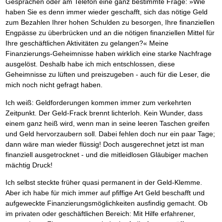
Das richtige Post-Know-How
Gesprächen oder am Telefon eine ganz bestimmte Frage: »Wie
NEUERSCHEINUNG
Ihren Zeitgewinn maximieren
haben Sie es denn immer wieder geschafft, sich das nötige Geld
GbR-Vertrag mit beschränkter Haftung
BRANDNEU
zum Bezahlen Ihrer hohen Schulden zu besorgen, Ihre finanziellen
GbR als Einzelperson gründen
Engpässe zu überbrücken und an die nötigen finanziellen Mittel für
Ihre geschäftlichen Aktivitäten zu gelangen?« Meine
Finanzierungs-Geheimnisse haben wirklich eine starke Nachfrage
ausgelöst. Deshalb habe ich mich entschlossen, diese
Geheimnisse zu lüften und preiszugeben - auch für die Leser, die
mich noch nicht gefragt haben.
Ich weiß: Geldforderungen kommen immer zum verkehrten
Zeitpunkt. Der Geld-Frack brennt lichterloh. Kein Wunder, dass
einem ganz heiß wird, wenn man in seine leeren Taschen greifen
und Geld hervorzaubern soll. Dabei fehlen doch nur ein paar Tage;
dann wäre man wieder flüssig! Doch ausgerechnet jetzt ist man
finanziell ausgetrocknet - und die mitleidlosen Gläubiger machen
mächtig Druck!
Ich selbst steckte früher quasi permanent in der Geld-Klemme.
Aber ich habe für mich immer auf pfiffige Art Geld beschafft und
aufgeweckte Finanzierungsmöglichkeiten ausfindig gemacht. Ob
im privaten oder geschäftlichen Bereich: Mit Hilfe erfahrener,