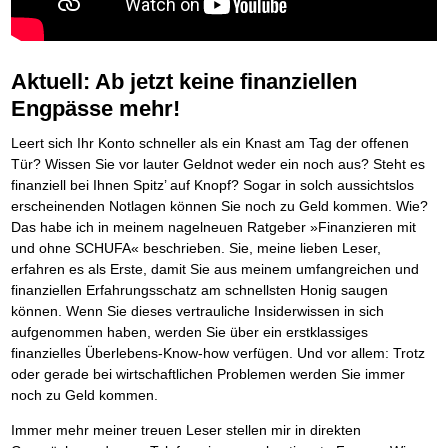
Platzieren Sie sich bei Google ganz oben
Frei Fahrt ohne Punkte
Vermögenssicherung durch GbR-Vertrag
Mental Force
NEU
Die Macht des Schuldners (Hörbuch)
TIPP
Kaufe doch Deine Schulden
Schutzwall für Hab und Gut
BRANDNEU
Entfalten Sie Ihre geistigen Kräfte
Jetzt neu für Unterwegs
Die geniale Lösung zum schnellen Schuldenabbau
GbR-Vertrag mit beschränkter Haftung
Mental Force - Hörbuch
BESTSELLER
Der Schuldenkalkulator
NEU
Die Macht des Schuldners
GbR als Einzelperson gründen
TIPP
Geistigen Kräfte, die unter die Haut gehen
Weg mit Ihren Schulden - per Mausklick
Aktuell: Ab jetzt keine finanziellen
Der Weg zur finanziellen Freiheit
Sich rechtlich einrichten
Nutze Deine geistigen Waffen
BRANDNEU
Mach Pleite und starte durch
TIPP
Engpässe mehr!
Federleicht lebendig schreiben
Schützen Sie sich
SCHREIB-TIPP
Das Kapital Ihrer geistigen Möglichkeiten
Der sichere Weg aus der wirtschaftlichen Pleite
Ohne Probleme clever Texten und Schreiben
Stiftung gründen und profitabel vermarkten
Schlüssel des Erfolgs
BRANDNEU
Vermögenssicherung durch GbR-Vertrag
NEU
Leert sich Ihr Konto schneller als ein Knast am Tag der offenen
Die Macht des Telefax
Gründen Sie Ihre Stiftung
NEU
Methoden der Lebenstechnik
Schutzwall für Hab und Gut
Tür? Wissen Sie vor lauter Geldnot weder ein noch aus? Steht es
Zeit & Kommunikationsgewinn
Hilf Dir selbst, hilft Dir Gott
Schach dem Gerichtsvollzieher
TIPP
finanziell bei Ihnen Spitz’ auf Knopf? Sogar in solch aussichtslos
Mittel gegen Titel
EMPFEHLUNG
Immer den Geist zum TUN begeistern
Gerichtsvollziehervorschriften nutzen
Sichern Sie Einkommen und Vermögenswerte 100%-tig ab
erscheinenden Notlagen können Sie noch zu Geld kommen. Wie?
Die Feuerkraft
Weiße Weste durch Umzug
TIPP
TIPP
Das habe ich in meinem nagelneuen Ratgeber »Finanzieren mit
Bekannt wie ein bunter Hund im Internet
INTERNET-TIPP
Holen Sie Erfolg in Ihr Leben
Das Meldesystem clever nutzen
schnell im Internet bekannt werden und damit viel Geld verdienen
und ohne SCHUFA« beschrieben. Sie, meine lieben Leser,
Mit System zum Erfolg
Die Betablocker Insolvenz
GEHEIMTIPP
NEU
Schreib Dich reich
SCHREIB VERTRIEBS TIPP
erfahren es als Erste, damit Sie aus meinem umfangreichen und
Starten Sie endlich durch
Insolvenzantrag abwehren
Vom Gedanken zum Bestseller
finanziellen Erfahrungsschatz am schnellsten Honig saugen
Finanzielle Freiheit trotz Insolvenz
TIPP
80% Ihrer Einnahmen behalten
können. Wenn Sie dieses vertrauliche Insiderwissen in sich
Wie man mit Pfändungen umgeht
aufgenommen haben, werden Sie über ein erstklassiges
BRANDNEU
Bestens informiert sein
finanzielles Überlebens-Know-how verfügen. Und vor allem: Trotz
TV-Lehrgang: Wie man mit Pfändungen umgeht
EMPFEHLUNG
oder gerade bei wirtschaftlichen Problemen werden Sie immer
Schnell und kompakt
noch zu Geld kommen.
Schach der SCHUFA
FRISCH EINGETROFFEN
Schnell eine saubere SCHUFA
Immer mehr meiner treuen Leser stellen mir in direkten