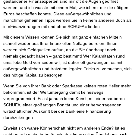
gestandener Finanzexperten sind mir oft die Augen geöffnet
worden, und ich wusste mit einem Mal, wie ich mir mir die nötigen
Euros beschaffen konnte. Diese außergewöhnlichen und
manchmal geheimen Tipps werden Sie in keinem anderen Buch als
in »Finanzierungen mit und ohne SCHUFA« finden.
Mit diesem Wissen können Sie sich mit ganz einfachen Mitteln
schnell wieder aus Ihrer finanziellen Notlage befreien. Ihnen
werden sich Geldquellen auftun, an die Sie überhaupt noch
niemals gedacht haben – ganz bestimmt! Wer Kalamitäten rund
ums liebe Geld vermeiden will, ist daher oft gezwungen, es mit
außergewöhnlichen und trotzdem legalen Tricks zu versuchen, sich
das nötige Kapital zu besorgen.
Wenn Sie von Ihrer Bank oder Sparkasse keinen roten Heller mehr
bekommen, ist der Weltuntergang damit keineswegs
vorprogrammiert. Es ist ja auch keine Kunst, mit einer sauberen
SCHUFA, einer großartigen Bonität und einer hervorragenden
wirtschaftlichen Auskunft bei der Bank eine Finanzierung
durchzukriegen.
Erweist sich wahre Könnerschaft nicht am anderen Ende? Ist es
nicht geradezu die hohe Schule des finanziellen Überlebens, sich