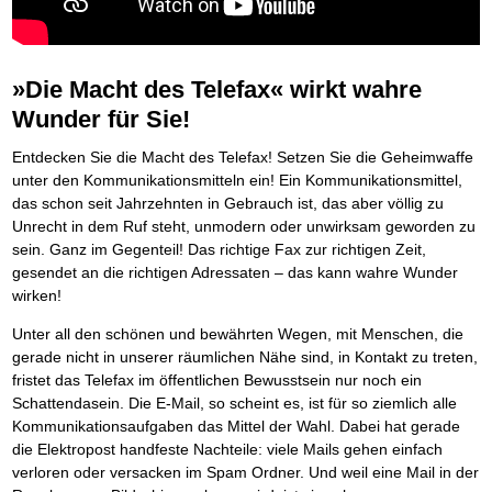
Platzieren Sie sich bei Google ganz oben
Frei Fahrt ohne Punkte
Der Finanzmanager
Mental Force
NEU
Die Macht des Schuldners (Hörbuch)
TIPP
Kaufe doch Deine Schulden
Behalten Sie den Überblick
BRANDNEU
Entfalten Sie Ihre geistigen Kräfte
Jetzt neu für Unterwegs
Die geniale Lösung zum schnellen Schuldenabbau
Mental Force - Hörbuch
Der Schuldenkalkulator
NEU
Die Macht des Schuldners
TIPP
Geistigen Kräfte, die unter die Haut gehen
Weg mit Ihren Schulden - per Mausklick
»Die Macht des Telefax« wirkt wahre
Der Weg zur finanziellen Freiheit
Nutze Deine geistigen Waffen
Mach Pleite und starte durch
TIPP
Wunder für Sie!
Federleicht lebendig schreiben
SCHREIB-TIPP
Das Kapital Ihrer geistigen Möglichkeiten
Der sichere Weg aus der wirtschaftlichen Pleite
Ohne Probleme clever Texten und Schreiben
Schlüssel des Erfolgs
Vermögenssicherung durch GbR-Vertrag
NEU
Entdecken Sie die Macht des Telefax! Setzen Sie die Geheimwaffe
Die Macht des Telefax
NEU
Methoden der Lebenstechnik
Schutzwall für Hab und Gut
unter den Kommunikationsmitteln ein! Ein Kommunikationsmittel,
Zeit & Kommunikationsgewinn
Hilf Dir selbst, hilft Dir Gott
Schach dem Gerichtsvollzieher
TIPP
das schon seit Jahrzehnten in Gebrauch ist, das aber völlig zu
Mittel gegen Titel
EMPFEHLUNG
Immer den Geist zum TUN begeistern
Gerichtsvollziehervorschriften nutzen
Sichern Sie Einkommen und Vermögenswerte 100%-tig ab
Unrecht in dem Ruf steht, unmodern oder unwirksam geworden zu
Die Feuerkraft
Weiße Weste durch Umzug
TIPP
TIPP
sein. Ganz im Gegenteil! Das richtige Fax zur richtigen Zeit,
Bekannt wie ein bunter Hund im Internet
INTERNET-TIPP
Holen Sie Erfolg in Ihr Leben
Das Meldesystem clever nutzen
schnell im Internet bekannt werden und damit viel Geld verdienen
gesendet an die richtigen Adressaten – das kann wahre Wunder
Mit System zum Erfolg
Die Betablocker Insolvenz
GEHEIMTIPP
NEU
Schreib Dich reich
SCHREIB VERTRIEBS TIPP
wirken!
Starten Sie endlich durch
Insolvenzantrag abwehren
Vom Gedanken zum Bestseller
Finanzielle Freiheit trotz Insolvenz
TIPP
Unter all den schönen und bewährten Wegen, mit Menschen, die
80% Ihrer Einnahmen behalten
gerade nicht in unserer räumlichen Nähe sind, in Kontakt zu treten,
Wie man mit Pfändungen umgeht
BRANDNEU
fristet das Telefax im öffentlichen Bewusstsein nur noch ein
Bestens informiert sein
Schattendasein. Die E-Mail, so scheint es, ist für so ziemlich alle
TV-Lehrgang: Wie man mit Pfändungen umgeht
EMPFEHLUNG
Kommunikationsaufgaben das Mittel der Wahl. Dabei hat gerade
Schnell und kompakt
die Elektropost handfeste Nachteile: viele Mails gehen einfach
Schach der SCHUFA
FRISCH EINGETROFFEN
Schnell eine saubere SCHUFA
verloren oder versacken im Spam Ordner. Und weil eine Mail in der