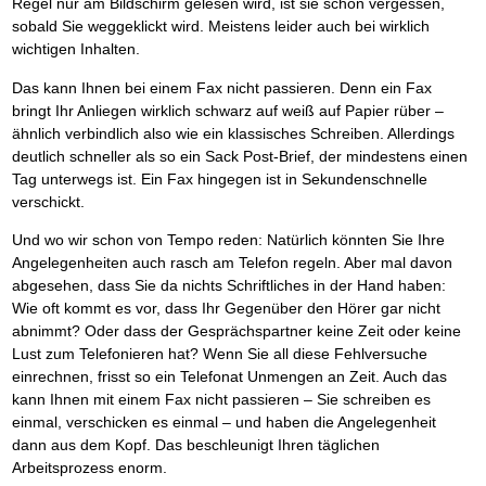
Das richtige Post-Know-How
Regel nur am Bildschirm gelesen wird, ist sie schon vergessen,
NEUERSCHEINUNG
Ihren Zeitgewinn maximieren
sobald Sie weggeklickt wird. Meistens leider auch bei wirklich
GbR-Vertrag mit beschränkter Haftung
BRANDNEU
wichtigen Inhalten.
GbR als Einzelperson gründen
Das kann Ihnen bei einem Fax nicht passieren. Denn ein Fax
bringt Ihr Anliegen wirklich schwarz auf weiß auf Papier rüber –
ähnlich verbindlich also wie ein klassisches Schreiben. Allerdings
deutlich schneller als so ein Sack Post-Brief, der mindestens einen
Tag unterwegs ist. Ein Fax hingegen ist in Sekundenschnelle
verschickt.
Und wo wir schon von Tempo reden: Natürlich könnten Sie Ihre
Angelegenheiten auch rasch am Telefon regeln. Aber mal davon
abgesehen, dass Sie da nichts Schriftliches in der Hand haben:
Wie oft kommt es vor, dass Ihr Gegenüber den Hörer gar nicht
abnimmt? Oder dass der Gesprächspartner keine Zeit oder keine
Lust zum Telefonieren hat? Wenn Sie all diese Fehlversuche
einrechnen, frisst so ein Telefonat Unmengen an Zeit. Auch das
kann Ihnen mit einem Fax nicht passieren – Sie schreiben es
einmal, verschicken es einmal – und haben die Angelegenheit
dann aus dem Kopf. Das beschleunigt Ihren täglichen
Arbeitsprozess enorm.