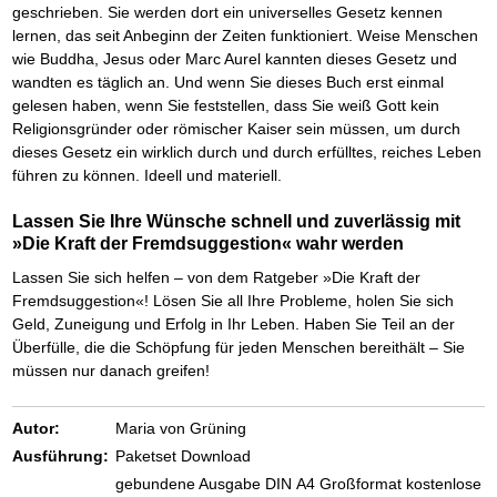
Das richtige Post-Know-How
NEUERSCHEINUNG
geschrieben. Sie werden dort ein universelles Gesetz kennen
Ihren Zeitgewinn maximieren
lernen, das seit Anbeginn der Zeiten funktioniert. Weise Menschen
GbR-Vertrag mit beschränkter Haftung
BRANDNEU
wie Buddha, Jesus oder Marc Aurel kannten dieses Gesetz und
GbR als Einzelperson gründen
wandten es täglich an. Und wenn Sie dieses Buch erst einmal
gelesen haben, wenn Sie feststellen, dass Sie weiß Gott kein
Religionsgründer oder römischer Kaiser sein müssen, um durch
dieses Gesetz ein wirklich durch und durch erfülltes, reiches Leben
führen zu können. Ideell und materiell.
Lassen Sie Ihre Wünsche schnell und zuverlässig mit
»Die Kraft der Fremdsuggestion« wahr werden
Lassen Sie sich helfen – von dem Ratgeber »Die Kraft der
Fremdsuggestion«! Lösen Sie all Ihre Probleme, holen Sie sich
Geld, Zuneigung und Erfolg in Ihr Leben. Haben Sie Teil an der
Überfülle, die die Schöpfung für jeden Menschen bereithält – Sie
müssen nur danach greifen!
Autor:
Maria von Grüning
Ausführung:
Paketset Download
gebundene Ausgabe DIN A4 Großformat kostenlose