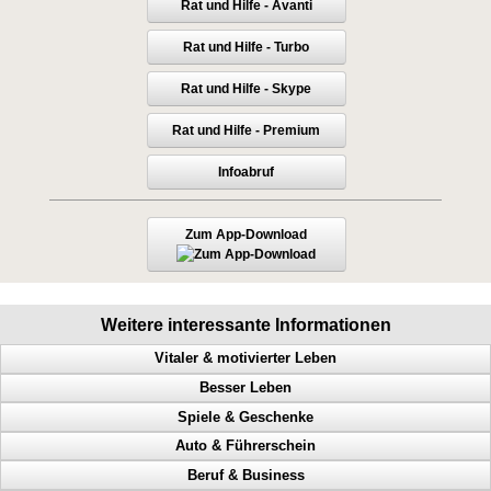
Rat und Hilfe - Avanti
Rat und Hilfe - Turbo
Rat und Hilfe - Skype
Rat und Hilfe - Premium
Infoabruf
Zum App-Download
Weitere interessante Informationen
Vitaler & motivierter Leben
Besser Leben
Macht der Gedanken, geistige Fähigkeiten steigern, Menschen steuern
Spiele & Geschenke
Mehr Geld, mehr Glück, mehr Gesundheit, mehr Harmonie
Anerkennung, Geld, Erfolg haben, Karriereleiter
Auto & Führerschein
Herausforderungen meistern, Glück, handeln, Motivation
Probleme lösen, Selbstbeherrschung, Glück, Erfolg
Millionen gewinnen, Casino, Black Jack, Geschicklichkeit trainieren
Beruf & Business
Schweinehund, Verstand, Probleme, Selbsthilfe
Die Selbststeuerung Deines Geistes
Geburtstag, persönliches Geschenk, einzigartiges Geschenk
Geschwindigkeitsübertretungen, Punkte, Radarfalle, Polizeikontrolle