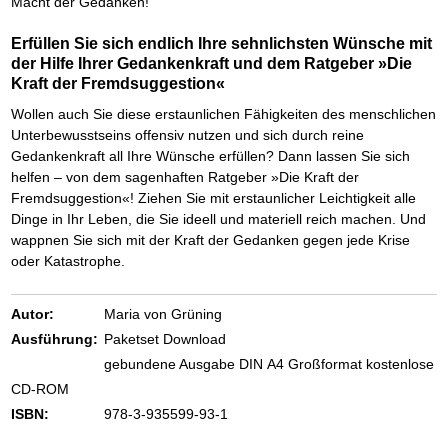
Das richtige Post-Know-How
Macht der Gedanken!
NEUERSCHEINUNG
Ihren Zeitgewinn maximieren
GbR-Vertrag mit beschränkter Haftung
Erfüllen Sie sich endlich Ihre sehnlichsten Wünsche mit
BRANDNEU
GbR als Einzelperson gründen
der Hilfe Ihrer Gedankenkraft und dem Ratgeber »Die
Kraft der Fremdsuggestion«
Wollen auch Sie diese erstaunlichen Fähigkeiten des menschlichen
Unterbewusstseins offensiv nutzen und sich durch reine
Gedankenkraft all Ihre Wünsche erfüllen? Dann lassen Sie sich
helfen – von dem sagenhaften Ratgeber »Die Kraft der
Fremdsuggestion«! Ziehen Sie mit erstaunlicher Leichtigkeit alle
Dinge in Ihr Leben, die Sie ideell und materiell reich machen. Und
wappnen Sie sich mit der Kraft der Gedanken gegen jede Krise
oder Katastrophe.
Autor:
Maria von Grüning
Ausführung:
Paketset Download
gebundene Ausgabe DIN A4 Großformat kostenlose
CD-ROM
ISBN:
978-3-935599-93-1