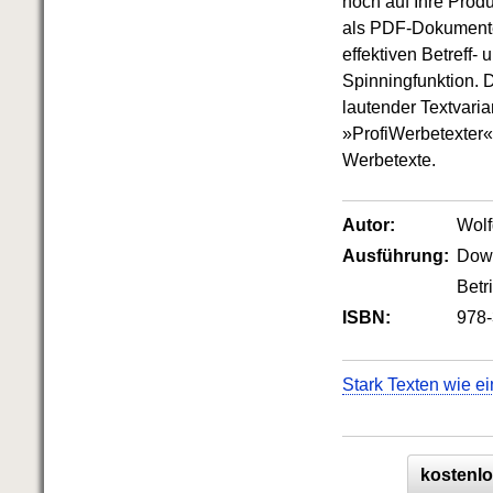
noch auf Ihre Pro
Das richtige Post-Know-How
NEUERSCHEINUNG
als PDF-Dokumente 
Ihren Zeitgewinn maximieren
effektiven Betreff
GbR-Vertrag mit beschränkter
Spinningfunktion. 
Haftung
BRANDNEU
lautender Textvari
GbR als Einzelperson gründen
»ProfiWerbetexter« 
Werbetexte.
Autor:
Wol
Ausführung:
Dow
Betr
ISBN:
978-
Stark Texten wie ei
kostenlo