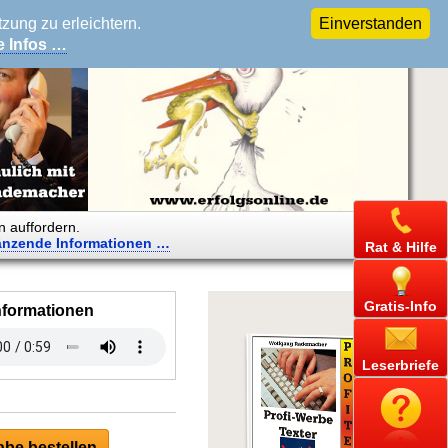
ung zu erleichtern.
Einverstanden
e Infos …
n auffordern.
änzende
Informationen …
Rat & Hilfe
Gratis-Info
nformationen
Leserbriefe
be bestellen