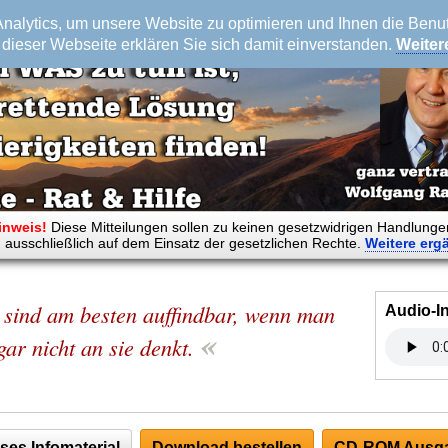
alytics, um unsere Website zu optimieren und Ihnen die Benutz
dieser Webseite erklären Sie sich damit einverstanden.
Weiter
inweis!
Diese Mitteilungen sollen zu keinen gesetzwidrigen Handlunge
 ausschließlich auf dem Einsatz der gesetzlichen Rechte.
Weitere
erg
 sind am besten auffindbar, wenn man
Audio-I
«
gar nicht an sie denkt.
ses Infomaterial
Download bestellen
CD-ROM Ausga