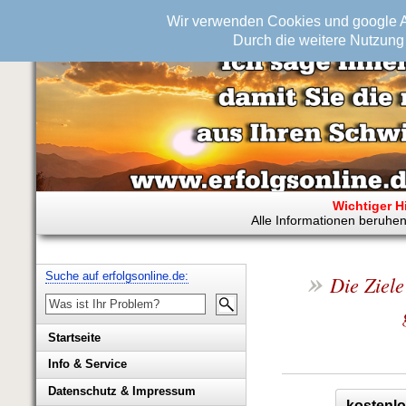
Wir verwenden Cookies und google An
Durch die weitere Nutzung 
Wichtiger H
Alle Informationen beruhen
»
Suche auf erfolgsonline.de:
Die Ziele
Startseite
Info & Service
Biografie Wolfgang Rademacher
Datenschutz & Impressum
kostenlo