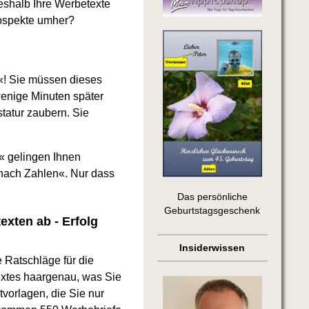
eshalb Ihre Werbetexte
rospekte umher?
«! Sie müssen dieses
wenige Minuten später
statur zaubern. Sie
.
s« gelingen Ihnen
 nach Zahlen«. Nur dass
Das persönliche
Geburtstagsgeschenk
exten ab - Erfolg
Insiderwissen
e Ratschläge für die
extes haargenau, was Sie
vorlagen, die Sie nur