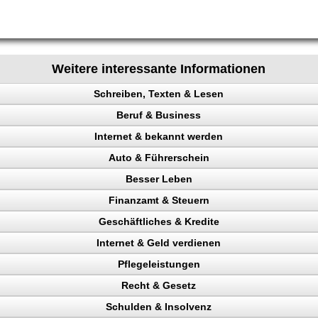
Weitere interessante Informationen
Schreiben, Texten & Lesen
Beruf & Business
heit
Internet & bekannt werden
io
el Content
Auto & Führerschein
en
ng machen
 Rechtsanwalt
Besser Leben
ng
en
ing erhöhen
kontrolle
Finanzamt & Steuern
 Besucher
n, Punkte
t
Geschäftliches & Kredite
en
ehr Besucher
Verkehrspolizei
aufen
kunden gewinnen
Internet & Geld verdienen
gewinnung
n
 Überschrift
ttern
ntheitsgrad steigern
Pflegeleistungen
gericht
g
erdienen
ahl steigern, Umsatz steigern
eparatur
Recht & Gesetz
chläge
egen
 verdienen
eigern, mehr Besucher
Schulden & Insolvenz
nchise