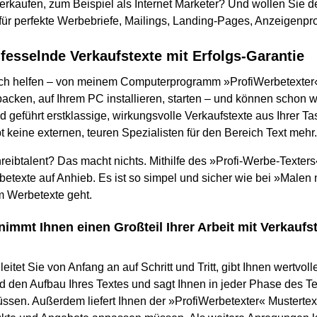
erkaufen, zum Beispiel als Internet Marketer? Und wollen Sie d
 für perfekte Werbebriefe, Mailings, Landing-Pages, Anzeigenp
fesselnde Verkaufstexte mit Erfolgs-Garantie
ich helfen – von meinem Computerprogramm »ProfiWerbetexter
cken, auf Ihrem PC installieren, starten – und können schon 
geführt erstklassige, wirkungsvolle Verkaufstexte aus Ihrer Ta
 keine externen, teuren Spezialisten für den Bereich Text mehr
reibtalent? Das macht nichts. Mithilfe des »Profi-Werbe-Texter
texte auf Anhieb. Es ist so simpel und sicher wie bei »Malen
m Werbetexte geht.
immt Ihnen einen Großteil Ihrer Arbeit mit Verkaufst
tet Sie von Anfang an auf Schritt und Tritt, gibt Ihnen wertvoll
den Aufbau Ihres Textes und sagt Ihnen in jeder Phase des T
üssen. Außerdem liefert Ihnen der »ProfiWerbetexter« Mustertext