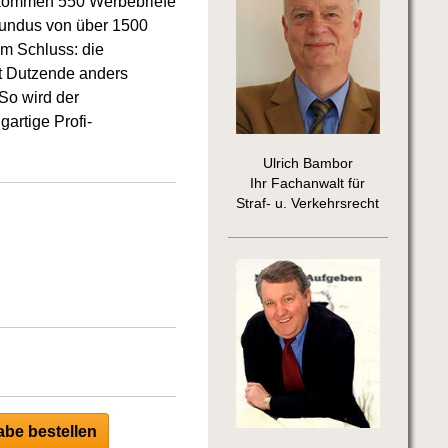
 kommen 550 Werbebriefe
Fundus von über 1500
um Schluss: die
xt Dutzende anders
So wird der
artige Profi-
Ulrich Bambor
Ihr Fachanwalt für
Straf- u. Verkehrsrecht
be bestellen