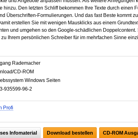
dukte und Angebote anpassen müssen. Als weitere Anregungen
hinzu. Den letzten Schliff bekommen Ihre Texte durch einen 
- und Überschriften-Formulierungen. Und das fast Beste kommt z
Damit erstellen Sie mit wenigen Mausklicks aus einem Grundte
anten und umgehen so den Google-schädlichen Doppelcontent. 
zu Ihrem persönlichen Schreiber für im mehrfachen Sinne einzig
fgang Rademacher
nload/CD-ROM
iebssystem Windows Seiten
3-935599-96-2
n Profi
ses Infomaterial
Download bestellen
CD-ROM Ausga