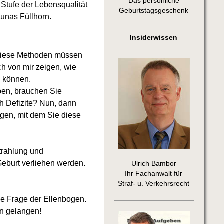
Das persönliche
Stufe der Lebensqualität
Geburtstagsgeschenk
tunas Füllhorn.
Insiderwissen
iese Methoden müssen
ch von mir zeigen, wie
n können.
ben, brauchen Sie
h Defizite? Nun, dann
gen, mit dem Sie diese
strahlung und
Geburt verliehen werden.
Ulrich Bambor
Ihr Fachanwalt für
Straf- u. Verkehrsrecht
ne Frage der Ellenbogen.
en gelangen!