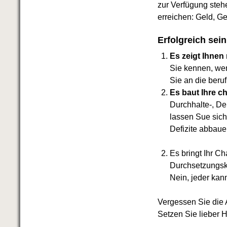
Das richtige Post-Know-How
zur Verfügung steh
NEUERSCHEINUNG
erreichen: Geld, Ge
Ihren Zeitgewinn maximieren
GbR-Vertrag mit beschränkter
Erfolgreich sein
Haftung
BRANDNEU
GbR als Einzelperson gründen
Es zeigt Ihnen
Sie kennen, wen
Sie an die beru
Es baut Ihre ch
Durchhalte-, De
lassen Sue sich
Defizite abbau
Es bringt Ihr C
Durchsetzungskr
Nein, jeder kann
Vergessen Sie die 
Setzen Sie lieber 