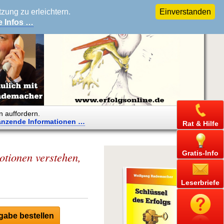
ung zu erleichtern.
Einverstanden
e Infos …
n auffordern.
änzende
Informationen …
Rat & Hilfe
Gratis-Info
otionen verstehen,
Leserbriefe
abe bestellen