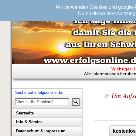
Wir verwenden Cookies und google An
Durch die weitere Nutzung 
Wichtiger H
Alle Informationen beruhen
»
Suche auf erfolgsonline.de:
Um Aufsc
Startseite
Info & Service
Biografie Wolfgang Rademacher
kostenlos
Datenschutz & Impressum