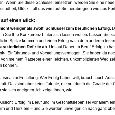
en. Wenn Sie diese Schlüssel einsetzen, werden Sie eine neue 
sundheit, Glück – all das wird auf Sie herabregnen wie aus For
 auf einen Blick:
 nicht weniger als zwölf Schlüssel zum beruflichen Erfolg.
D
n Sie Ihre Konkurrenz hinter sich lassen wollen. Lassen Sie si
fliche Spitze kommen und einen Erfolg nach dem anderen feier
arakterlichen Defizite ab.
Um auf Dauer im Beruf Erfolg zu ha
nk-, Einführungs- und Vorstellungsvermögen. Sie haben da noc
 von meinem Ratgeber einen leichten, unkomplizierten Weg zei
en können.
harisma zur Entfaltung. Wer Erfolg haben will, braucht auch Aus
aft. Das sind aber keine Talente, die nur durch die Gnade der 
 sie sich aneignen. Ich zeige Ihnen, wie.
Ansicht, Erfolg im Beruf und im Geschäftsleben sei vor allem ei
Hirn und Herz ein – und Sie werden unweigerlich nach ganz ob