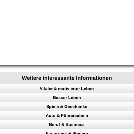
Weitere interessante Informationen
Vitaler & motivierter Leben
Besser Leben
chen steuern
Spiele & Geschenke
e
Auto & Führerschein
ainieren
Beruf & Business
nk
kontrolle
Finanzamt & Steuern
en