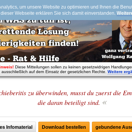
alytics, um unsere Website zu optimieren und Ihnen die Benutz
dieser Webseite erklären Sie sich damit einverstanden.
Weiter
inweis!
Diese Mitteilungen sollen zu keinen gesetzwidrigen Handlunge
 ausschließlich auf dem Einsatz der gesetzlichen Rechte.
Weitere
erg
hieberitis zu überwinden, musst du zuerst die Em
«
die daran beteiligt sind.
es Infomaterial
Download bestellen
gebundene Ausg