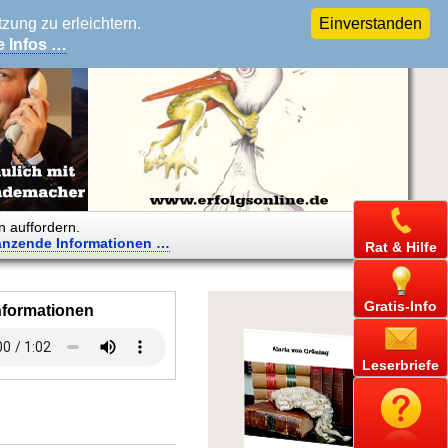
ung zu erleichtern.
Einverstanden
e Infos …
n auffordern.
änzende
Informationen …
Rat & Hilfe
Gratis-Info
nformationen
Leserbriefe