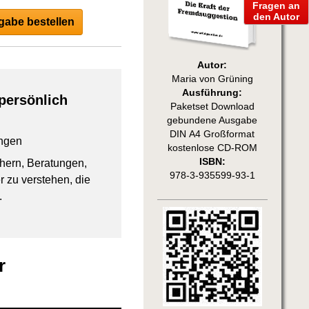
Fragen an
den Autor
abe bestellen
Autor:
Maria von Grüning
Ausführung:
persönlich
Paketset Download
gebundene Ausgabe
DIN A4 Großformat
ngen
kostenlose CD-ROM
ISBN:
chern, Beratungen,
978-3-935599-93-1
 zu verstehen, die
.
r