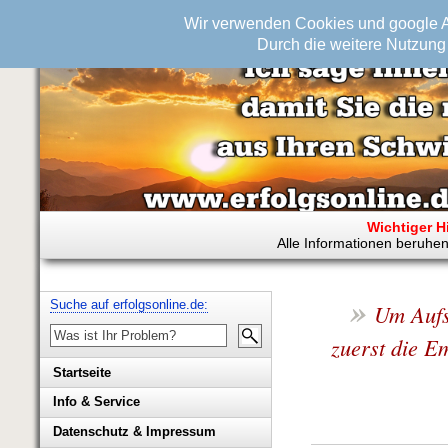
Wir verwenden Cookies und google An
Durch die weitere Nutzung 
Wichtiger H
Alle Informationen beruhen
»
Suche auf erfolgsonline.de:
Um Aufs
zuerst die Em
Startseite
Info & Service
Biografie Wolfgang Rademacher
Datenschutz & Impressum