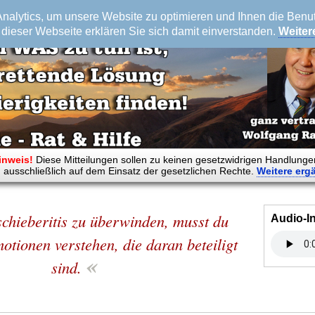
alytics, um unsere Website zu optimieren und Ihnen die Benutz
dieser Webseite erklären Sie sich damit einverstanden.
Weiter
inweis!
Diese Mitteilungen sollen zu keinen gesetzwidrigen Handlunge
 ausschließlich auf dem Einsatz der gesetzlichen Rechte.
Weitere
erg
chieberitis zu überwinden, musst du
Audio-I
otionen verstehen, die daran beteiligt
«
sind.