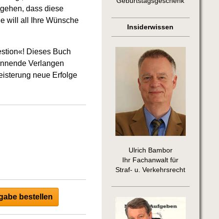
Geburtstagsgeschenk
sgehen, dass diese
ie will all Ihre Wünsche
Insiderwissen
estion«! Dieses Buch
rennende Verlangen
eisterung neue Erfolge
Ulrich Bambor
Ihr Fachanwalt für
Straf- u. Verkehrsrecht
abe bestellen