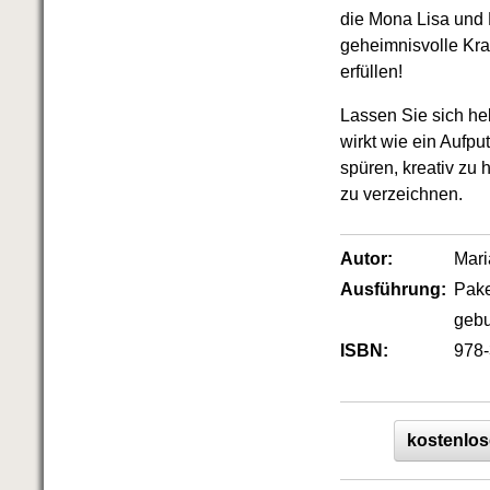
Das richtige Post-Know-How
die Mona Lisa und 
NEUERSCHEINUNG
geheimnisvolle Kraft
Ihren Zeitgewinn maximieren
GbR-Vertrag mit beschränkter
erfüllen!
Haftung
BRANDNEU
GbR als Einzelperson gründen
Lassen Sie sich he
wirkt wie ein Aufp
spüren, kreativ zu
zu verzeichnen.
Autor:
Mari
Ausführung:
Pake
geb
ISBN:
978-
kostenlos