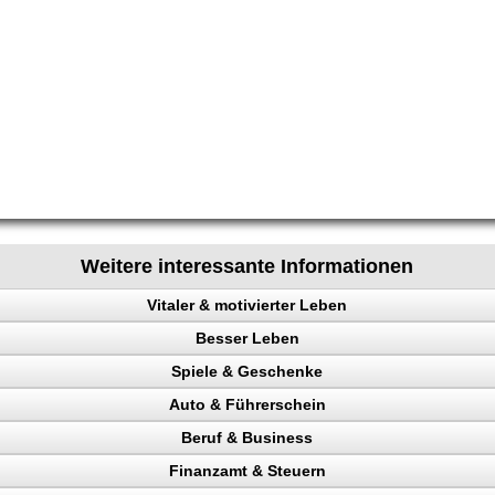
Weitere interessante Informationen
Vitaler & motivierter Leben
Besser Leben
chen steuern
Spiele & Geschenke
e
Auto & Führerschein
ainieren
Beruf & Business
nk
kontrolle
Finanzamt & Steuern
en
n, Punkte
el Content