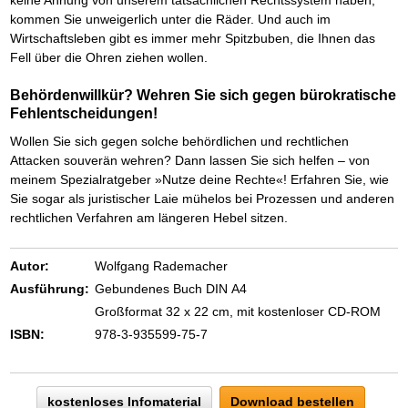
keine Ahnung von unserem tatsächlichen Rechtssystem haben,
Das richtige Post-Know-How
NEUERSCHEINUNG
Ihren Zeitgewinn maximieren
kommen Sie unweigerlich unter die Räder. Und auch im
GbR-Vertrag mit beschränkter Haftung
Wirtschaftsleben gibt es immer mehr Spitzbuben, die Ihnen das
BRANDNEU
GbR als Einzelperson gründen
Fell über die Ohren ziehen wollen.
Behördenwillkür? Wehren Sie sich gegen bürokratische
Fehlentscheidungen!
Wollen Sie sich gegen solche behördlichen und rechtlichen
Attacken souverän wehren? Dann lassen Sie sich helfen – von
meinem Spezialratgeber »Nutze deine Rechte«! Erfahren Sie, wie
Sie sogar als juristischer Laie mühelos bei Prozessen und anderen
rechtlichen Verfahren am längeren Hebel sitzen.
Autor:
Wolfgang Rademacher
Ausführung:
Gebundenes Buch DIN A4
Großformat 32 x 22 cm, mit kostenloser CD-ROM
ISBN:
978-3-935599-75-7
kostenloses Infomaterial
Download bestellen