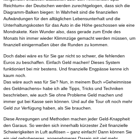
Das richtige Post-Know-How
NEUERSCHEINUNG
Reichtum« der Deutschen werden zurechtgelogen, dass sich die
Ihren Zeitgewinn maximieren
Diagramm-Balken biegen: In Wahrheit sind die finanziellen
GbR-Vertrag mit beschränkter Haftung
BRANDNEU
GbR als Einzelperson gründen
Aufwändungen für den alltäglichen Lebensunterhalt und die
Unterhaltungskosten für das Auto in die Höhe geschossen wie eine
Mondrakete. Kein Wunder also, dass gerade zum Ende des
Monats hin immer wieder Klimmzüge gemacht werden müssen, um
finanziell einigermaßen über die Runden zu kommen.
Doch dabei wäre es für Sie gar nicht so schwer, die fehlenden
Euros zu beschaffen. Einfach Geld machen! Dieses System
funktioniert bei mir bestens. Und finanzielle Engpässe kenne ich
kaum noch.
Das wäre auch was für Sie? Nun, in meinem Buch »Geheimnisse
des Geldmachens« habe ich alle Tipps, Tricks und Techniken
beschrieben, wie auch Sie ohne Probleme Geld machen und
immer gut bei Kasse sein können. Und auf die Tour oft noch mehr
Geld zur Verfügung haben, als Sie brauchen.
Diese Anregungen und Methoden machen jeder Geld-Knappheit
den Garaus. So werden sich innerhalb kürzester Zeit finanzielle
Schwierigkeiten in Luft auflösen – ganz einfach! Dann können Sie
ein viel gehobeneres, angenehmeres Dasein mit viel mehr