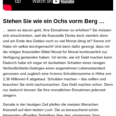
Behalten Sie den Überblick
Platzieren Sie sich bei Google ganz oben
Frei Fahrt ohne Punkte
Vermögenssicherung durch GbR-Vertrag
Mental Force
NEU
Die Macht des Schuldners (Hörbuch)
TIPP
Kaufe doch Deine Schulden
Schutzwall für Hab und Gut
BRANDNEU
Entfalten Sie Ihre geistigen Kräfte
Jetzt neu für Unterwegs
Die geniale Lösung zum schnellen Schuldenabbau
GbR-Vertrag mit beschränkter Haftung
Mental Force - Hörbuch
BESTSELLER
Der Schuldenkalkulator
NEU
Die Macht des Schuldners
GbR als Einzelperson gründen
TIPP
Geistigen Kräfte, die unter die Haut gehen
Weg mit Ihren Schulden - per Mausklick
Stehen Sie wie ein Ochs vorm Berg …
Der Weg zur finanziellen Freiheit
Sich rechtlich einrichten
Nutze Deine geistigen Waffen
BRANDNEU
Mach Pleite und starte durch
TIPP
Federleicht lebendig schreiben
Schützen Sie sich
SCHREIB-TIPP
Das Kapital Ihrer geistigen Möglichkeiten
Der sichere Weg aus der wirtschaftlichen Pleite
… wenn es darum geht, Ihre Einnahmen zu erhöhen? Sie müssen
Ohne Probleme clever Texten und Schreiben
Stiftung gründen und profitabel vermarkten
Schlüssel des Erfolgs
BRANDNEU
Vermögenssicherung durch GbR-Vertrag
NEU
sich einschränken, weil die finanzielle Decke doch ziemlich dünn
Die Macht des Telefax
Gründen Sie Ihre Stiftung
NEU
Methoden der Lebenstechnik
Schutzwall für Hab und Gut
und am Ende des Geldes noch zu viel Monat übrig ist? Kenne ich!
Zeit & Kommunikationsgewinn
Hilf Dir selbst, hilft Dir Gott
Schach dem Gerichtsvollzieher
TIPP
Habe ich selbst durchgemacht! Und dann dafür gesorgt, dass mir
Mittel gegen Titel
EMPFEHLUNG
Immer den Geist zum TUN begeistern
Gerichtsvollziehervorschriften nutzen
die nötigen finanziellen Mittel Monat für Monat kontinuierlich zur
Sichern Sie Einkommen und Vermögenswerte 100%-tig ab
Die Feuerkraft
Weiße Weste durch Umzug
TIPP
TIPP
Verfügung gestanden haben. Ich lernte, wie ich Geld machen kann.
Bekannt wie ein bunter Hund im Internet
INTERNET-TIPP
Holen Sie Erfolg in Ihr Leben
Das Meldesystem clever nutzen
Dadurch habe ich sogar im dunkelsten Schatten eines riesigen
schnell im Internet bekannt werden und damit viel Geld verdienen
Mit System zum Erfolg
Die Betablocker Insolvenz
GEHEIMTIPP
NEU
Verbindlichkeits-Gebirges einen angenehmen Lebensstandard
Schreib Dich reich
SCHREIB VERTRIEBS TIPP
Starten Sie endlich durch
Insolvenzantrag abwehren
genossen und zugleich eine Irrsinns-Schuldensumme in Höhe von
Vom Gedanken zum Bestseller
Finanzielle Freiheit trotz Insolvenz
TIPP
2,36 Millionen € abgebaut. Schulden machen – das sollten und
80% Ihrer Einnahmen behalten
brauchen Sie nicht nachzumachen. Das Geld machen schon. Denn
Wie man mit Pfändungen umgeht
BRANDNEU
nur dadurch können Sie Ihre monatlichen Einnahmen jederzeit
Bestens informiert sein
steigern.
TV-Lehrgang: Wie man mit Pfändungen umgeht
EMPFEHLUNG
Schnell und kompakt
Gerade in der heutigen Zeit pfeifen die meisten Menschen
Schach der SCHUFA
FRISCH EINGETROFFEN
finanziell auf dem letzten Loch. Die so berauschend schön
Schnell eine saubere SCHUFA
klingenden offiziellen Statistiken über den »immensen Spar-