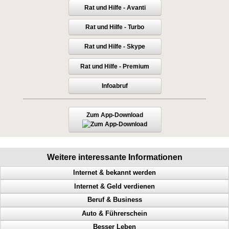
Rat und Hilfe - Avanti
Rat und Hilfe - Turbo
Rat und Hilfe - Skype
Rat und Hilfe - Premium
Infoabruf
Zum App-Download
Weitere interessante Informationen
Internet & bekannt werden
Internet & Geld verdienen
Abmahnungen, Wettbewerbsverein, Neukundengewinnung,
Rechtsanwalt
Beruf & Business
Internetspezialist, Profit, online verkaufen, mehr Besucher
Mehr Kunden ansprechen, Onlineshop, Bekanntheit, Ranking erhöhen
Auto & Führerschein
Internet Marketing, mehr Besucher, Werbung, Onlineshop
Bekanntheitsgrad, Online PR, Neukundengewinnung, Doppel Content
Umsatzsteigerung, Abmahnung, Wettbewerbsverein, mehr Besucher
Besser Leben