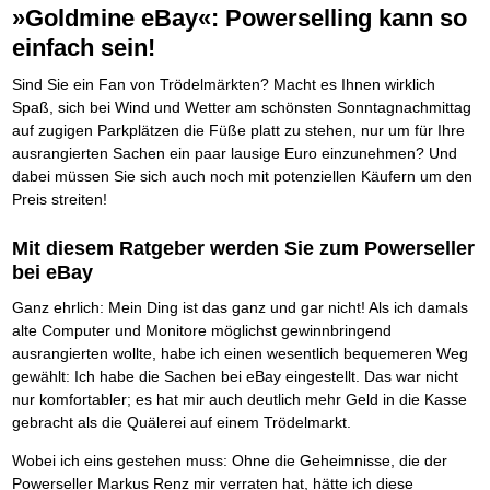
BRANDNEU
Frei Fahrt ohne Punkte
»Goldmine eBay«: Powerselling kann so
Der Finanzmanager
Mental Force
NEU
Die Macht des Schuldners (Hörbuch)
TIPP
Nützliche Problemlösungen
Kaufe doch Deine Schulden
Behalten Sie den Überblick
BRANDNEU
Entfalten Sie Ihre geistigen Kräfte
Jetzt neu für Unterwegs
einfach sein!
Vermögenssicherung durch GbR-Vertrag
NEU
Die geniale Lösung zum schnellen Schuldenabbau
Mental Force - Hörbuch
Der Schuldenkalkulator
NEU
Schutzwall für Hab und Gut
Die Macht des Schuldners
TIPP
Geistigen Kräfte, die unter die Haut gehen
Weg mit Ihren Schulden - per Mausklick
Sind Sie ein Fan von Trödelmärkten? Macht es Ihnen wirklich
GbR-Vertrag mit beschränkter Haftung
BESTSELLER
Der Weg zur finanziellen Freiheit
Nutze Deine geistigen Waffen
Mach Pleite und starte durch
TIPP
GbR als Einzelperson gründen
Spaß, sich bei Wind und Wetter am schönsten Sonntagnachmittag
Federleicht lebendig schreiben
SCHREIB-TIPP
Das Kapital Ihrer geistigen Möglichkeiten
Der sichere Weg aus der wirtschaftlichen Pleite
Sich rechtlich einrichten
auf zugigen Parkplätzen die Füße platt zu stehen, nur um für Ihre
BRANDNEU
Ohne Probleme clever Texten und Schreiben
Schlüssel des Erfolgs
Vermögenssicherung durch GbR-Vertrag
NEU
Schützen Sie sich
ausrangierten Sachen ein paar lausige Euro einzunehmen? Und
Die Macht des Telefax
NEU
Methoden der Lebenstechnik
Schutzwall für Hab und Gut
Stiftung gründen und profitabel vermarkten
BRANDNEU
dabei müssen Sie sich auch noch mit potenziellen Käufern um den
Zeit & Kommunikationsgewinn
Hilf Dir selbst, hilft Dir Gott
Schach dem Gerichtsvollzieher
TIPP
Gründen Sie Ihre Stiftung
Preis streiten!
Mittel gegen Titel
EMPFEHLUNG
Immer den Geist zum TUN begeistern
Gerichtsvollziehervorschriften nutzen
Sichern Sie Einkommen und Vermögenswerte 100%-tig ab
Die Feuerkraft
Weiße Weste durch Umzug
TIPP
TIPP
Mit diesem Ratgeber werden Sie zum Powerseller
Bekannt wie ein bunter Hund im Internet
INTERNET-TIPP
Holen Sie Erfolg in Ihr Leben
Das Meldesystem clever nutzen
schnell im Internet bekannt werden und damit viel Geld verdienen
bei eBay
Mit System zum Erfolg
Die Betablocker Insolvenz
GEHEIMTIPP
NEU
Schreib Dich reich
SCHREIB VERTRIEBS TIPP
Starten Sie endlich durch
Insolvenzantrag abwehren
Ganz ehrlich: Mein Ding ist das ganz und gar nicht! Als ich damals
Vom Gedanken zum Bestseller
Finanzielle Freiheit trotz Insolvenz
TIPP
alte Computer und Monitore möglichst gewinnbringend
80% Ihrer Einnahmen behalten
ausrangierten wollte, habe ich einen wesentlich bequemeren Weg
Wie man mit Pfändungen umgeht
BRANDNEU
gewählt: Ich habe die Sachen bei eBay eingestellt. Das war nicht
Bestens informiert sein
nur komfortabler; es hat mir auch deutlich mehr Geld in die Kasse
TV-Lehrgang: Wie man mit Pfändungen umgeht
EMPFEHLUNG
gebracht als die Quälerei auf einem Trödelmarkt.
Schnell und kompakt
Schach der SCHUFA
FRISCH EINGETROFFEN
Wobei ich eins gestehen muss: Ohne die Geheimnisse, die der
Schnell eine saubere SCHUFA
Powerseller Markus Renz mir verraten hat, hätte ich diese