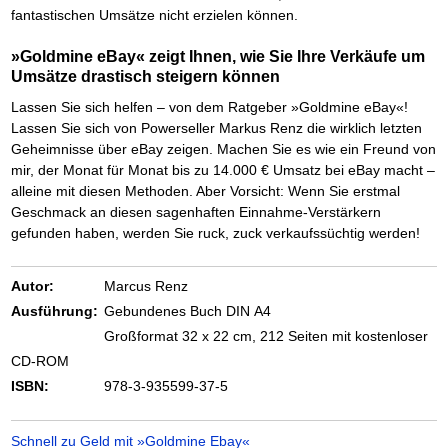
Das richtige Post-Know-How
NEUERSCHEINUNG
fantastischen Umsätze nicht erzielen können.
Ihren Zeitgewinn maximieren
GbR-Vertrag mit beschränkter Haftung
BRANDNEU
»Goldmine eBay« zeigt Ihnen, wie Sie Ihre Verkäufe um
GbR als Einzelperson gründen
Umsätze drastisch steigern können
Lassen Sie sich helfen – von dem Ratgeber »Goldmine eBay«!
Lassen Sie sich von Powerseller Markus Renz die wirklich letzten
Geheimnisse über eBay zeigen. Machen Sie es wie ein Freund von
mir, der Monat für Monat bis zu 14.000 € Umsatz bei eBay macht –
alleine mit diesen Methoden. Aber Vorsicht: Wenn Sie erstmal
Geschmack an diesen sagenhaften Einnahme-Verstärkern
gefunden haben, werden Sie ruck, zuck verkaufssüchtig werden!
Autor:
Marcus Renz
Ausführung:
Gebundenes Buch DIN A4
Großformat 32 x 22 cm, 212 Seiten mit kostenloser
CD-ROM
ISBN:
978-3-935599-37-5
Schnell zu Geld mit »Goldmine Ebay«