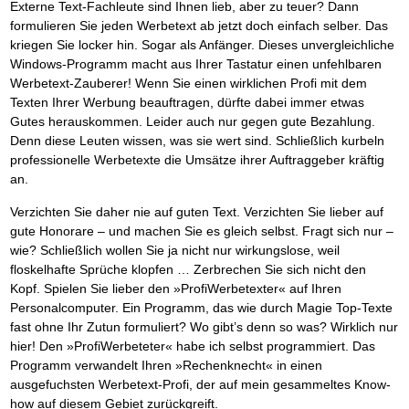
Das richtige Post-Know-How
NEUERSCHEINUNG
Externe Text-Fachleute sind Ihnen lieb, aber zu teuer? Dann
Ihren Zeitgewinn maximieren
formulieren Sie jeden Werbetext ab jetzt doch einfach selber. Das
GbR-Vertrag mit beschränkter Haftung
BRANDNEU
kriegen Sie locker hin. Sogar als Anfänger. Dieses unvergleichliche
GbR als Einzelperson gründen
Windows-Programm macht aus Ihrer Tastatur einen unfehlbaren
Werbetext-Zauberer! Wenn Sie einen wirklichen Profi mit dem
Texten Ihrer Werbung beauftragen, dürfte dabei immer etwas
Gutes herauskommen. Leider auch nur gegen gute Bezahlung.
Denn diese Leuten wissen, was sie wert sind. Schließlich kurbeln
professionelle Werbetexte die Umsätze ihrer Auftraggeber kräftig
an.
Verzichten Sie daher nie auf guten Text. Verzichten Sie lieber auf
gute Honorare – und machen Sie es gleich selbst. Fragt sich nur –
wie? Schließlich wollen Sie ja nicht nur wirkungslose, weil
floskelhafte Sprüche klopfen … Zerbrechen Sie sich nicht den
Kopf. Spielen Sie lieber den »ProfiWerbetexter« auf Ihren
Personalcomputer. Ein Programm, das wie durch Magie Top-Texte
fast ohne Ihr Zutun formuliert? Wo gibt’s denn so was? Wirklich nur
hier! Den »ProfiWerbeteter« habe ich selbst programmiert. Das
Programm verwandelt Ihren »Rechenknecht« in einen
ausgefuchsten Werbetext-Profi, der auf mein gesammeltes Know-
how auf diesem Gebiet zurückgreift.