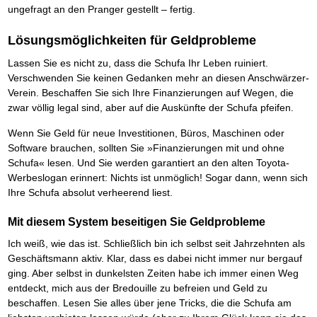
Das richtige Post-Know-How
NEUERSCHEINUNG
ungefragt an den Pranger gestellt – fertig.
Ihren Zeitgewinn maximieren
GbR-Vertrag mit beschränkter Haftung
BRANDNEU
Lösungsmöglichkeiten für Geldprobleme
GbR als Einzelperson gründen
Lassen Sie es nicht zu, dass die Schufa Ihr Leben ruiniert.
Verschwenden Sie keinen Gedanken mehr an diesen Anschwärzer-
Verein. Beschaffen Sie sich Ihre Finanzierungen auf Wegen, die
zwar völlig legal sind, aber auf die Auskünfte der Schufa pfeifen.
Wenn Sie Geld für neue Investitionen, Büros, Maschinen oder
Software brauchen, sollten Sie »Finanzierungen mit und ohne
Schufa« lesen. Und Sie werden garantiert an den alten Toyota-
Werbeslogan erinnert: Nichts ist unmöglich! Sogar dann, wenn sich
Ihre Schufa absolut verheerend liest.
Mit diesem System beseitigen Sie Geldprobleme
Ich weiß, wie das ist. Schließlich bin ich selbst seit Jahrzehnten als
Geschäftsmann aktiv. Klar, dass es dabei nicht immer nur bergauf
ging. Aber selbst in dunkelsten Zeiten habe ich immer einen Weg
entdeckt, mich aus der Bredouille zu befreien und Geld zu
beschaffen. Lesen Sie alles über jene Tricks, die die Schufa am