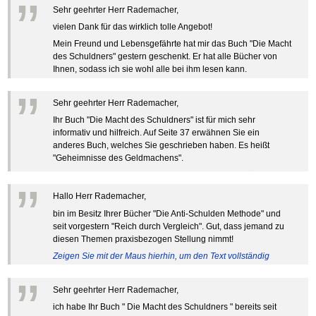
”
Die Kräfte des Erfolgs
BRANDNEU
Frei Fahrt ohne Punkte
anzuzeigen …
Der Finanzmanager
Suchmaschinenoptimierung mit der Top10-Checkliste
Sehr geehrter Herr Rademacher,
Schnell und kompakt
NEU
Nützliche Problemlösungen
Für ein erfolgreiches Leben
Kaufe doch Deine Schulden
Behalten Sie den Überblick
BRANDNEU
Platzieren Sie sich bei Google ganz oben
Schach der SCHUFA
FRISCH EINGETROFFEN
vielen Dank für das wirklich tolle Angebot!
Vermögenssicherung durch GbR-Vertrag
Mental Force
NEU
Die geniale Lösung zum schnellen Schuldenabbau
Schnell eine saubere SCHUFA
Schutzwall für Hab und Gut
Entfalten Sie Ihre geistigen Kräfte
Mein Freund und Lebensgefährte hat mir das Buch "Die Macht
Die Macht des Schuldners
TIPP
Das richtige Post-Know-How
NEUERSCHEINUNG
GbR-Vertrag mit beschränkter Haftung
Mental Force - Hörbuch
des Schuldners" gestern geschenkt. Er hat alle Bücher von
BESTSELLER
Der Weg zur finanziellen Freiheit
Ihren Zeitgewinn maximieren
GbR als Einzelperson gründen
Geistigen Kräfte, die unter die Haut gehen
Ihnen, sodass ich sie wohl alle bei ihm lesen kann.
Federleicht lebendig schreiben
SCHREIB-TIPP
GbR-Vertrag mit beschränkter Haftung
BRANDNEU
Sich rechtlich einrichten
Nutze Deine geistigen Waffen
BRANDNEU
Zeigen Sie mit der Maus hierhin, um den Text vollständig
”
Ohne Probleme clever Texten und Schreiben
GbR als Einzelperson gründen
Schützen Sie sich
Das Kapital Ihrer geistigen Möglichkeiten
anzuzeigen …
Sehr geehrter Herr Rademacher,
Die Macht des Telefax
NEU
Stiftung gründen und profitabel vermarkten
Schlüssel des Erfolgs
BRANDNEU
Zeit & Kommunikationsgewinn
Ihr Buch "Die Macht des Schuldners" ist für mich sehr
Gründen Sie Ihre Stiftung
Methoden der Lebenstechnik
Mittel gegen Titel
informativ und hilfreich. Auf Seite 37 erwähnen Sie ein
EMPFEHLUNG
Hilf Dir selbst, hilft Dir Gott
TIPP
Sichern Sie Einkommen und Vermögenswerte 100%-tig ab
anderes Buch, welches Sie geschrieben haben. Es heißt
Immer den Geist zum TUN begeistern
"Geheimnisse des Geldmachens".
Bekannt wie ein bunter Hund im Internet
INTERNET-TIPP
Die Feuerkraft
TIPP
schnell im Internet bekannt werden und damit viel Geld verdienen
Zeigen Sie mit der Maus hierhin, um den Text vollständig
Holen Sie Erfolg in Ihr Leben
”
Schreib Dich reich
anzuzeigen …
SCHREIB VERTRIEBS TIPP
Mit System zum Erfolg
Hallo Herr Rademacher,
GEHEIMTIPP
Vom Gedanken zum Bestseller
Starten Sie endlich durch
bin im Besitz Ihrer Bücher "Die Anti-Schulden Methode" und
seit vorgestern "Reich durch Vergleich". Gut, dass jemand zu
diesen Themen praxisbezogen Stellung nimmt!
Zeigen Sie mit der Maus hierhin, um den Text vollständig
anzuzeigen …
”
Sehr geehrter Herr Rademacher,
ich habe Ihr Buch " Die Macht des Schuldners " bereits seit