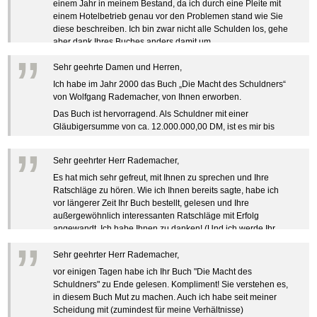
einem Jahr in meinem Bestand, da ich durch eine Pleite mit
einem Hotelbetrieb genau vor den Problemen stand wie Sie
diese beschreiben. Ich bin zwar nicht alle Schulden los, gehe
aber dank Ihres Buches anders damit um.
”
Zeigen Sie mit der Maus hierhin, um den Text vollständig
Sehr geehrte Damen und Herren,
anzuzeigen …
Ich habe im Jahr 2000 das Buch „Die Macht des Schuldners“
von Wolfgang Rademacher, von Ihnen erworben.
Das Buch ist hervorragend. Als Schuldner mit einer
Gläubigersumme von ca. 12.000.000,00 DM, ist es mir bis
heute gelungen, diese Summe auf 6.000.000,00 DM
”
abzubauen. Mein Einsatz war Ihr Buch und eine DM - Summe
Sehr geehrter Herr Rademacher,
im Promillebereich.
Es hat mich sehr gefreut, mit Ihnen zu sprechen und Ihre
Zeigen Sie mit der Maus hierhin, um den Text vollständig
Ratschläge zu hören. Wie ich Ihnen bereits sagte, habe ich
anzuzeigen …
vor längerer Zeit Ihr Buch bestellt, gelesen und Ihre
außergewöhnlich interessanten Ratschläge mit Erfolg
angewandt. Ich habe Ihnen zu danken! (Und ich werde Ihr
”
Buch weiterempfehlen!).
Sehr geehrter Herr Rademacher,
Zeigen Sie mit der Maus hierhin, um den Text vollständig
anzuzeigen …
vor einigen Tagen habe ich Ihr Buch "Die Macht des
Schuldners" zu Ende gelesen. Kompliment! Sie verstehen es,
in diesem Buch Mut zu machen. Auch ich habe seit meiner
Scheidung mit (zumindest für meine Verhältnisse)