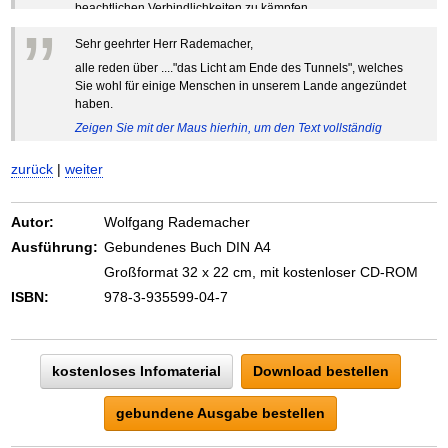
beachtlichen Verbindlichkeiten zu kämpfen.
”
Zeigen Sie mit der Maus hierhin, um den Text vollständig
Sehr geehrter Herr Rademacher,
anzuzeigen …
alle reden über ...."das Licht am Ende des Tunnels", welches
Sie wohl für einige Menschen in unserem Lande angezündet
haben.
Zeigen Sie mit der Maus hierhin, um den Text vollständig
anzuzeigen …
zurück
|
weiter
Autor:
Wolfgang Rademacher
Ausführung:
Gebundenes Buch DIN A4
Großformat 32 x 22 cm, mit kostenloser CD-ROM
ISBN:
978-3-935599-04-7
kostenloses Infomaterial
Download bestellen
gebundene Ausgabe bestellen