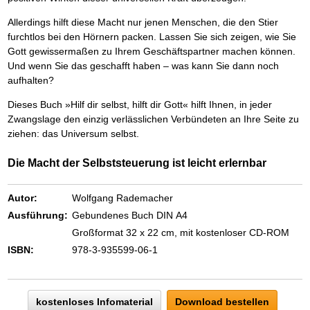
Das richtige Post-Know-How
NEUERSCHEINUNG
Ihren Zeitgewinn maximieren
Allerdings hilft diese Macht nur jenen Menschen, die den Stier
GbR-Vertrag mit beschränkter Haftung
BRANDNEU
furchtlos bei den Hörnern packen. Lassen Sie sich zeigen, wie Sie
GbR als Einzelperson gründen
Gott gewissermaßen zu Ihrem Geschäftspartner machen können.
Und wenn Sie das geschafft haben – was kann Sie dann noch
aufhalten?
Dieses Buch »Hilf dir selbst, hilft dir Gott« hilft Ihnen, in jeder
Zwangslage den einzig verlässlichen Verbündeten an Ihre Seite zu
ziehen: das Universum selbst.
Die Macht der Selbststeuerung ist leicht erlernbar
Autor:
Wolfgang Rademacher
Ausführung:
Gebundenes Buch DIN A4
Großformat 32 x 22 cm, mit kostenloser CD-ROM
ISBN:
978-3-935599-06-1
kostenloses Infomaterial
Download bestellen