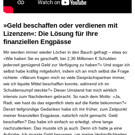
Platzieren Sie sich bei Google ganz oben
Frei Fahrt ohne Punkte
Vermögenssicherung durch GbR-Vertrag
Mental Force
NEU
Die Macht des Schuldners (Hörbuch)
TIPP
Kaufe doch Deine Schulden
Schutzwall für Hab und Gut
BRANDNEU
Entfalten Sie Ihre geistigen Kräfte
Jetzt neu für Unterwegs
Die geniale Lösung zum schnellen Schuldenabbau
GbR-Vertrag mit beschränkter Haftung
Mental Force - Hörbuch
BESTSELLER
Der Schuldenkalkulator
NEU
Die Macht des Schuldners
GbR als Einzelperson gründen
TIPP
Geistigen Kräfte, die unter die Haut gehen
Weg mit Ihren Schulden - per Mausklick
»Geld beschaffen oder verdienen mit
Der Weg zur finanziellen Freiheit
Sich rechtlich einrichten
Nutze Deine geistigen Waffen
BRANDNEU
Mach Pleite und starte durch
TIPP
Lizenzen«: Die Lösung für Ihre
Federleicht lebendig schreiben
Schützen Sie sich
SCHREIB-TIPP
Das Kapital Ihrer geistigen Möglichkeiten
Der sichere Weg aus der wirtschaftlichen Pleite
Ohne Probleme clever Texten und Schreiben
Stiftung gründen und profitabel vermarkten
Schlüssel des Erfolgs
BRANDNEU
finanziellen Engpässe
Vermögenssicherung durch GbR-Vertrag
NEU
Die Macht des Telefax
Gründen Sie Ihre Stiftung
NEU
Methoden der Lebenstechnik
Schutzwall für Hab und Gut
Zeit & Kommunikationsgewinn
Hilf Dir selbst, hilft Dir Gott
Mir werden immer wieder Löcher in den Bauch gefragt – etwa so:
Schach dem Gerichtsvollzieher
TIPP
Mittel gegen Titel
EMPFEHLUNG
Immer den Geist zum TUN begeistern
Gerichtsvollziehervorschriften nutzen
»Wie haben Sie es geschafft, bei 2,36 Millionen € Schulden
Sichern Sie Einkommen und Vermögenswerte 100%-tig ab
Die Feuerkraft
Weiße Weste durch Umzug
TIPP
jederzeit genügend Geld zur Verfügung zu haben?« Und sogar ich
TIPP
Bekannt wie ein bunter Hund im Internet
INTERNET-TIPP
Holen Sie Erfolg in Ihr Leben
Das Meldesystem clever nutzen
selbst habe kräftig mitgebohrt, indem ich an mich selbst die Frage
schnell im Internet bekannt werden und damit viel Geld verdienen
Mit System zum Erfolg
Die Betablocker Insolvenz
GEHEIMTIPP
NEU
richtete: »Warum fragen mich so viele Gesprächspartner immer,
Schreib Dich reich
SCHREIB VERTRIEBS TIPP
Starten Sie endlich durch
Insolvenzantrag abwehren
wie ich liquide Mittel beschaffen konnte, während ich im
Vom Gedanken zum Bestseller
Finanzielle Freiheit trotz Insolvenz
TIPP
Schuldensumpf steckte?« Dieser Umstand hat mich wirklich
80% Ihrer Einnahmen behalten
intensiv zum Nachdenken gebracht. So nach dem Motto: »Ja,
Wie man mit Pfändungen umgeht
BRANDNEU
Radi, wie hast du das eigentlich stets auf die Kette bekommen?«
Bestens informiert sein
Derart tiefgründige Gedanken habe ich mir früher, zum Zeitpunkt
TV-Lehrgang: Wie man mit Pfändungen umgeht
EMPFEHLUNG
meiner finanziellen Engpässe, natürlich nicht gemacht. Geld
Schnell und kompakt
beschaffen? Das habe ich einfach so erledigt, ohne lange
Schach der SCHUFA
FRISCH EINGETROFFEN
nachzudenken. Das musste ich ja auch. Denn ich hatte ja eine
Schnell eine saubere SCHUFA
Aufgabe: Ich musste Geld besorgen, um meine Verbindlichkeiten