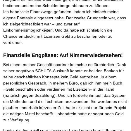
Das richtige Post-Know-How
NEUERSCHEINUNG
bedienen und meine Schuldenberge abbauen zu können.
Ihren Zeitgewinn maximieren
Ich habe viele Finanzwege gefunden, indem ich einfach meine
GbR-Vertrag mit beschränkter Haftung
BRANDNEU
GbR als Einzelperson gründen
eigene Fantasie eingesetzt habe. Der zweite Grundstein war, dass
ich zielgerichtet fixiert war – und zwar auf
Einkommensmöglichkeiten. Und da habe ich schließlich die
Chance entdeckt, mit Lizenzen Geld zu beschaffen oder zu
verdienen.
Finanzielle Engpässe: Auf Nimmerwiedersehen!
Bei einem meiner Geschäftspartner knirschte es fürchterlich: Dank
seiner negativen SCHUFA-Auskunft konnte er bei den Banken für
seine geschäftlichen Konzepte kein Geld auftreiben. In einem
persönlichen Gespräch, in meinem Büro, gab ich ihm mein Buch
»Geld beschaffen oder verdienen mit Lizenzen« in die Hand
(natürlich gegen Bezahlung). Und ich forderte ihn auf, das System,
die Methoden und die Techniken anzuwenden. Sie werden es nicht
glauben: Innerhalb kürzester Zeit hatte er nicht nur für sein Projekt
die nötigen Mittel beschafft – obendrein hatte er sogar noch Geld
zur Verfügung.
Leute, die finanziell sehr flüssig sind, sind gerne bereit, Ihnen ihr