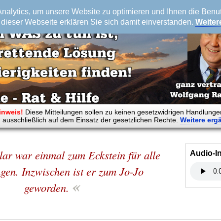
alytics, um unsere Website zu optimieren und Ihnen die Benutz
dieser Webseite erklären Sie sich damit einverstanden.
Weiter
inweis!
Diese Mitteilungen sollen zu keinen gesetzwidrigen Handlunge
 ausschließlich auf dem Einsatz der gesetzlichen Rechte.
Weitere
erg
ar war einmal zum Eckstein für alle
Audio-I
en. Inzwischen ist er zum Jo-Jo
«
geworden.