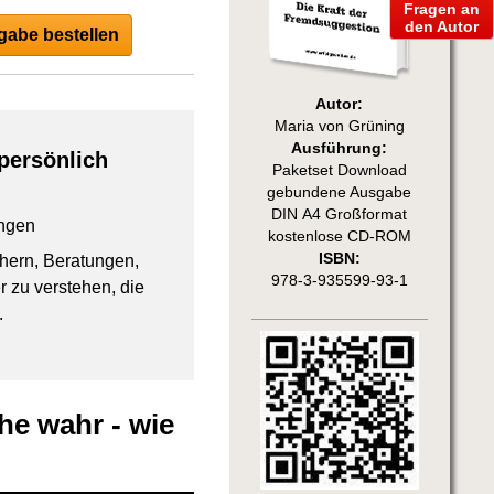
Fragen an
den Autor
abe bestellen
Autor:
Maria von Grüning
Ausführung:
persönlich
Paketset Download
gebundene Ausgabe
DIN A4 Großformat
ngen
kostenlose CD-ROM
ISBN:
chern, Beratungen,
978-3-935599-93-1
 zu verstehen, die
.
e wahr - wie