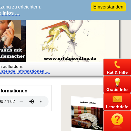
ung zu erleichtern.
Einverstanden
e Infos …
n auffordern.
änzende
Informationen …
Rat & Hilfe
Gratis-Info
nformationen
Leserbriefe