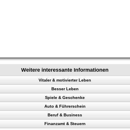
Weitere interessante Informationen
Vitaler & motivierter Leben
Besser Leben
chen steuern
Spiele & Geschenke
e
Auto & Führerschein
ainieren
Beruf & Business
nk
kontrolle
Finanzamt & Steuern
en
n, Punkte
el Content