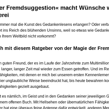
der Fremdsuggestion« macht Wünsche w
rei
 immer mal die Kunst des Gedankenlesens erlangen? Oder verb
tet ins Reich des blühenden Unsinns, weil so etwas wie Gedan
 Ihrem Weltbild nicht vorkommt?
ch mit diesem Ratgeber von der Magie der Fre
 guten Freund, der es im Laufe der Jahrzehnte zum Multimillion
langer, langer Zeit mal wieder zum Essen getroffen. Und im Rest
Fähigkeiten, mit denen er mich bei unserem ersten Kennenlernen
hier unglaubliche Weise beeindruckt hat, bis heute bewahren kon
igkeiten gezielt ausgebaut.
t es nämlich, im Geist und in den Gedanken seiner jeweiligen 
inem offenen Buch. Mit Hellsehen oder übernatürlichen Fähigkei
r er hat eine überaus feine Antenne dafür entwickelt, anderen 