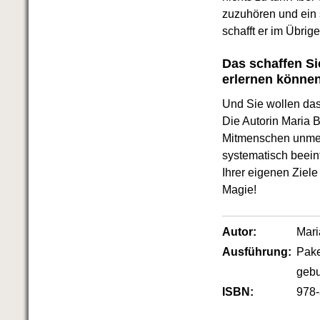
Das richtige Post-Know-How
zuzuhören und ein 
NEUERSCHEINUNG
Ihren Zeitgewinn maximieren
schafft er im Übrig
GbR-Vertrag mit beschränkter
Haftung
BRANDNEU
Das schaffen Sie
GbR als Einzelperson gründen
erlernen können
Und Sie wollen das
Die Autorin Maria B
Mitmenschen unmerk
systematisch beein
Ihrer eigenen Ziel
Magie!
Autor:
Mari
Ausführung:
Pake
geb
ISBN:
978-