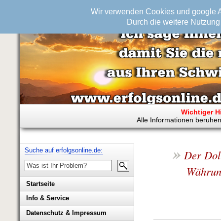
Wir verwenden Cookies und google An
Durch die weitere Nutzung 
Wichtiger H
Alle Informationen beruhen
»
Suche auf erfolgsonline.de:
Der Doll
Währung
Startseite
Info & Service
Biografie Wolfgang Rademacher
Datenschutz & Impressum