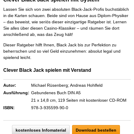
Das richtige Post-Know-How
NEUERSCHEINUNG
Ihren Zeitgewinn maximieren
Lassen Sie sich von zwei absoluten Black-Jack-Profis buchstäblich
GbR-Vertrag mit beschränkter Haftung
BRANDNEU
in die Karten schauen. Beide sind von Hause aus Diplom-Physiker
GbR als Einzelperson gründen
– das beweist, wie seriös dieser einzigartige Ratgeber ist. Lernen
Sie alles über diesen Casino-Klassiker – und räumen Sie dort
anschließend ab, was das Zeug hält!
Dieser Ratgeber hilft Ihnen, Black Jack bis zur Perfektion zu
beherrschen und so viel Geld einzunehmen: absolut legal und
spielend leicht.
Clever Black Jack spielen mit Verstand
Autor:
Michael Rüsenberg; Andreas Hohlfeld
Ausführung:
Gebundenes Buch DIN A5
21 x 14,8 cm, 119 Seiten mit kostenloser CD-ROM
ISBN:
978-3-935599-90-0
kostenloses Infomaterial
Download bestellen