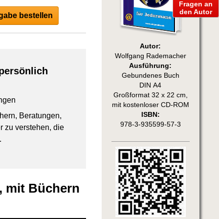
Fragen an
den Autor
abe bestellen
Autor:
Wolfgang Rademacher
Ausführung:
persönlich
Gebundenes Buch
DIN A4
Großformat 32 x 22 cm,
ngen
mit kostenloser CD-ROM
ISBN:
chern, Beratungen,
978-3-935599-57-3
 zu verstehen, die
.
, mit Büchern