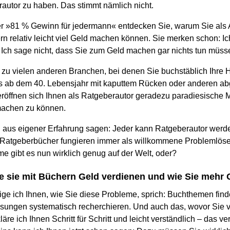
utor zu haben. Das stimmt nämlich nicht.
 »81 % Gewinn für jedermann« entdecken Sie, warum Sie als 
n relativ leicht viel Geld machen können. Sie merken schon: Ic
 Ich sage nicht, dass Sie zum Geld machen gar nichts tun müss
zu vielen anderen Branchen, bei denen Sie buchstäblich Ihre H
s ab dem 40. Lebensjahr mit kaputtem Rücken oder anderen a
 eröffnen sich Ihnen als Ratgeberautor geradezu paradiesische
achen zu können.
n aus eigener Erfahrung sagen: Jeder kann Ratgeberautor wer
 Ratgeberbücher fungieren immer als willkommene Problemlöse
e gibt es nun wirklich genug auf der Welt, oder?
wie sie mit Büchern Geld verdienen und wie Sie me
ge ich Ihnen, wie Sie diese Probleme, sprich: Buchthemen find
ungen systematisch recherchieren. Und auch das, wovor Sie vi
äre ich Ihnen Schritt für Schritt und leicht verständlich – das v