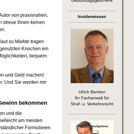
Geburtstagsgeschenk
Autor von praxisnahen,
Insiderwissen
h streue Ihnen keinen
en.
aut zu Markte tragen
bgenutzten Knochen ein
 Möglichkeiten, bequem
den und Geld machen!
r. Und Sie werden mir
Ulrich Bambor
Ihr Fachanwalt für
hr Gewinn bekommen
Straf- u. Verkehrsrecht
en und die
elleicht am meisten
erständlicher Formulieren