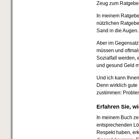
Das richtige Post-Know-How
Zeug zum Ratgebera
NEUERSCHEINUNG
Ihren Zeitgewinn maximieren
In meinem Ratgeber
GbR-Vertrag mit beschränkter
nützlichen Ratgeber
Haftung
BRANDNEU
Sand in die Augen.
GbR als Einzelperson gründen
Aber im Gegensatz 
müssen und oftmal
Sozialfall werden,
und gesund Geld m
Und ich kann Ihne
Denn wirklich gute
zustimmen: Problem
Erfahren Sie, 
In meinem Buch zei
entsprechenden Lös
Respekt haben, erkl