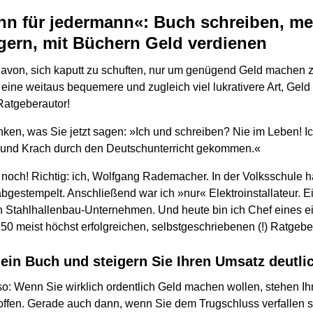
nn für jedermann«: Buch schreiben, m
gern, mit Büchern Geld verdienen
avon, sich kaputt zu schuften, nur um genügend Geld machen
t eine weitaus bequemere und zugleich viel lukrativere Art, Ge
Ratgeberautor!
nken, was Sie jetzt sagen: »Ich und schreiben? Nie im Leben! I
h und Krach durch den Deutschunterricht gekommen.«
 noch! Richtig: ich, Wolfgang Rademacher. In der Volksschule 
bgestempelt. Anschließend war ich »nur« Elektroinstallateur. E
ein Stahlhallenbau-Unternehmen. Und heute bin ich Chef eines 
 50 meist höchst erfolgreichen, selbstgeschriebenen (!) Ratgeb
 ein Buch und steigern Sie Ihren Umsatz deutli
so: Wenn Sie wirklich ordentlich Geld machen wollen, stehen I
 offen. Gerade auch dann, wenn Sie dem Trugschluss verfallen s