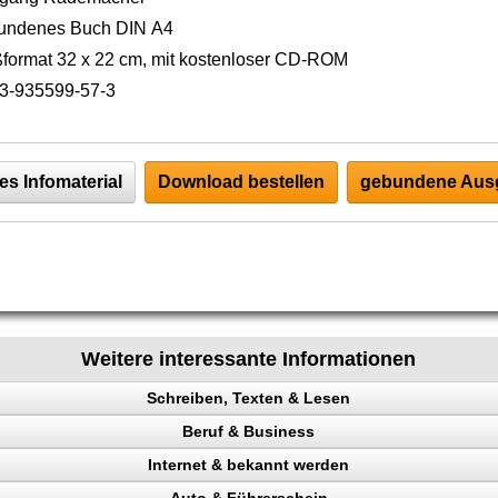
undenes Buch DIN A4
format 32 x 22 cm, mit kostenloser CD-ROM
3-935599-57-3
es Infomaterial
Download bestellen
gebundene Ausg
Weitere interessante Informationen
Schreiben, Texten & Lesen
Beruf & Business
heit
Internet & bekannt werden
io
el Content
Auto & Führerschein