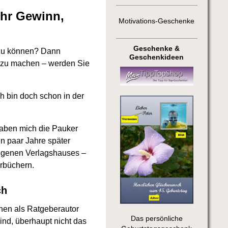
ehr Gewinn,
Motivations-Geschenke
Geschenke &
 zu können? Dann
Geschenkideen
ld zu machen – werden Sie
ch bin doch schon in der
haben mich die Pauker
in paar Jahre später
eigenen Verlagshauses –
erbüchern.
ch
hnen als Ratgeberautor
Das persönliche
ind, überhaupt nicht das