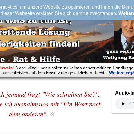
alytics, um unsere Website zu optimieren und Ihnen die Benutz
dieser Webseite erklären Sie sich damit einverstanden.
Weiter
inweis!
Diese Mitteilungen sollen zu keinen gesetzwidrigen Handlunge
 ausschließlich auf dem Einsatz der gesetzlichen Rechte.
Weitere
erg
h jemand fragt "Wie schreiben Sie?",
Audio-I
e ich ausnahmslos mit "Ein Wort nach
«
dem anderen".