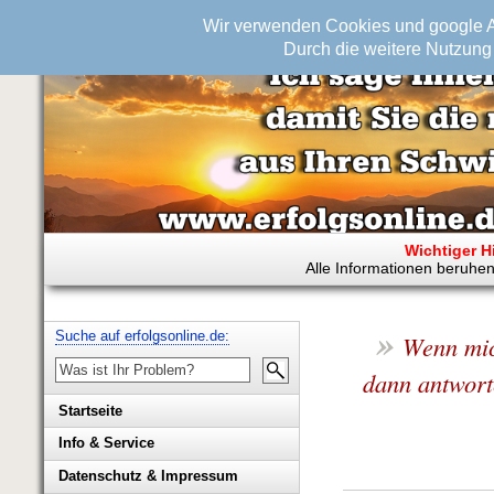
Wir verwenden Cookies und google An
Durch die weitere Nutzung 
Wichtiger H
Alle Informationen beruhen
»
Suche auf erfolgsonline.de:
Wenn mic
dann antwort
Startseite
Info & Service
Biografie Wolfgang Rademacher
Datenschutz & Impressum