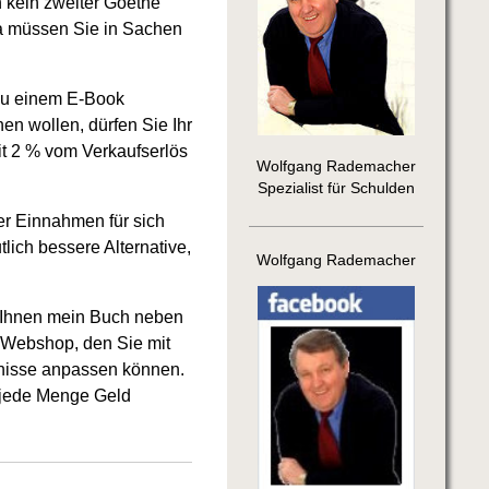
h kein zweiter Goethe
 Da müssen Sie in Sachen
 zu einem E-Book
en wollen, dürfen Sie Ihr
t 2 % vom Verkaufserlös
Wolfgang Rademacher
Spezialist für Schulden
er Einnahmen für sich
lich bessere Alternative,
Wolfgang Rademacher
rt Ihnen mein Buch neben
n Webshop, den Sie mit
fnisse anpassen können.
 jede Menge Geld