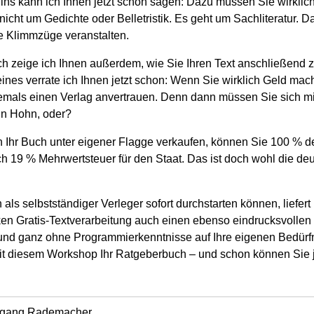
ins kann ich Ihnen jetzt schon sagen: Dazu müssen Sie wirklic
nicht um Gedichte oder Belletristik. Es geht um Sachliteratur.
ne Klimmzüge veranstalten.
 zeige ich Ihnen außerdem, wie Sie Ihren Text anschließend
ines verrate ich Ihnen jetzt schon: Wenn Sie wirklich Geld mach
mals einen Verlag anvertrauen. Denn dann müssen Sie sich mi
in Hohn, oder?
Ihr Buch unter eigener Flagge verkaufen, können Sie 100 % d
h 19 % Mehrwertsteuer für den Staat. Das ist doch wohl die deut
als selbstständiger Verleger sofort durchstarten können, liefe
rken Gratis-Textverarbeitung auch einen ebenso eindrucksvolle
 und ganz ohne Programmierkenntnisse auf Ihre eigenen Bedür
mit diesem Workshop Ihr Ratgeberbuch – und schon können Sie
fgang Rademacher