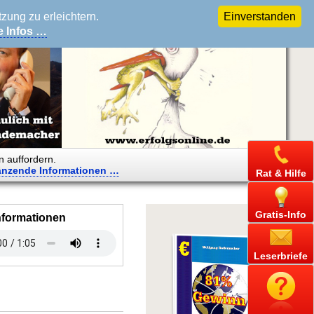
ung zu erleichtern.
Einverstanden
e Infos …
n auffordern.
änzende
Informationen …
Rat & Hilfe
Gratis-Info
nformationen
Leserbriefe