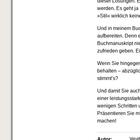
dieser Lösungen. E
werden. Es geht ja 
»Stil« wirklich kei
Und in meinem Buch
aufbereiten. Denn e
Buchmanuskript nie
zufrieden geben. E
Wenn Sie hingegen 
behalten – abzüglic
stimmt’s?
Und damit Sie auch 
einer leistungssta
wenigen Schritten
Präsentieren Sie 
machen!
Autor:
Wol