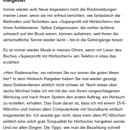
Ratgeber
Das richtige Post-Know-How
NEUERSCHEINUNG
Ihren Zeitgewinn maximieren
Immer wieder aufs Neue begeistern mich die Rückmeldungen
GbR-Vertrag mit beschränkter Haftung
BRANDNEU
meiner Leser, wenn sie mir erfreut berichten, wie fantastisch die
GbR als Einzelperson gründen
Methoden und Techniken aus »Superprofit mit Hörbüchern« bei
ihnen funktionieren. Selbst Zeitgenossen, die vorher äußerst
schwach auf der Brust waren, können aufatmen, weil ihnen die
wirtschaftliche Sonne wieder lacht – bis in die Gehörgänge hinein.
Es ist immer wieder Musik in meinen Ohren, wenn mir Leser des
Buches »Superprofit mit Hörbüchern« am Telefon in etwa das
erzählen:
»Herr Rademacher, wo nehmen Sie nur immer die guten Ideen
her? In dem Hörbuch-Ratgeber haben Sie mal wieder gezeigt,
dass Geldverdienen wirklich nicht schwer ist. Nach etwas über
sechs Wochen habe ich mit mit der von Ihnen vorgeschlagenen
Werbung und nach Ihrem System den ersten Auftrag, ein Hörbuch
zu erstellen, erhalten. Das Gute daran ist, dass ich mit einem 15-€-
Mikrofon und meiner alten Computerkiste mit Soundkarte einfach
losgestartet bin. Ich wusste gar nicht, dass mein altes PC-Mörchen
wirklich eine solch gute Tonqualität für Hörbücher hergeben würde.
Und vor allen Dingen: Die Tipps. wie man die Bezahlung schnell