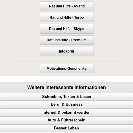
Rat und Hilfe - Avanti
Rat und Hilfe - Turbo
Rat und Hilfe - Skype
Rat und Hilfe - Premium
Infoabruf
Motivations-Geschenke
Weitere interessante Informationen
Schreiben, Texten & Lesen
Beruf & Business
Doppel Content, Spinning, Neukundengewinnung, Bekanntheit
Internet & bekannt werden
Heimverdienst, Heimarbeit, passives Einkommen, Tonstudio
Bekanntheitsgrad, Online PR, Neukundengewinnung, Doppel Content
Auto & Führerschein
Verleger werden, Stundenlohn, Verlag finden, Buch verlegen
Geld scheffeln, Geld verdienen von zuhause aus, Werbung machen
Abmahnungen, Wettbewerbsverein, Neukundengewinnung,
Rechtsanwalt
Besser Leben
Werbeanregung, Mailing, teure Werbung, nutzlose Werbung
Arbeitnehmer, Traumberuf, Unternehmer, 61 Geschäftsideen
Geschwindigkeitsübertretungen, Punkte, Radarfalle, Polizeikontrolle