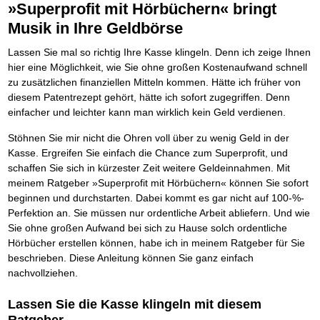
Behalten Sie den Überblick
Platzieren Sie sich bei Google ganz oben
»Superprofit mit Hörbüchern« bringt
Frei Fahrt ohne Punkte
Vermögenssicherung durch GbR-Vertrag
Mental Force
NEU
Die Macht des Schuldners (Hörbuch)
TIPP
Kaufe doch Deine Schulden
Schutzwall für Hab und Gut
BRANDNEU
Entfalten Sie Ihre geistigen Kräfte
Jetzt neu für Unterwegs
Musik in Ihre Geldbörse
Die geniale Lösung zum schnellen Schuldenabbau
GbR-Vertrag mit beschränkter Haftung
Mental Force - Hörbuch
BESTSELLER
Der Schuldenkalkulator
NEU
Die Macht des Schuldners
GbR als Einzelperson gründen
TIPP
Geistigen Kräfte, die unter die Haut gehen
Weg mit Ihren Schulden - per Mausklick
Lassen Sie mal so richtig Ihre Kasse klingeln. Denn ich zeige Ihnen
Der Weg zur finanziellen Freiheit
Sich rechtlich einrichten
Nutze Deine geistigen Waffen
hier eine Möglichkeit, wie Sie ohne großen Kostenaufwand schnell
BRANDNEU
Mach Pleite und starte durch
TIPP
Federleicht lebendig schreiben
Schützen Sie sich
SCHREIB-TIPP
Das Kapital Ihrer geistigen Möglichkeiten
Der sichere Weg aus der wirtschaftlichen Pleite
zu zusätzlichen finanziellen Mitteln kommen. Hätte ich früher von
Ohne Probleme clever Texten und Schreiben
Stiftung gründen und profitabel vermarkten
Schlüssel des Erfolgs
BRANDNEU
Vermögenssicherung durch GbR-Vertrag
NEU
diesem Patentrezept gehört, hätte ich sofort zugegriffen. Denn
Die Macht des Telefax
Gründen Sie Ihre Stiftung
NEU
Methoden der Lebenstechnik
Schutzwall für Hab und Gut
einfacher und leichter kann man wirklich kein Geld verdienen.
Zeit & Kommunikationsgewinn
Hilf Dir selbst, hilft Dir Gott
Schach dem Gerichtsvollzieher
TIPP
Mittel gegen Titel
EMPFEHLUNG
Immer den Geist zum TUN begeistern
Gerichtsvollziehervorschriften nutzen
Stöhnen Sie mir nicht die Ohren voll über zu wenig Geld in der
Sichern Sie Einkommen und Vermögenswerte 100%-tig ab
Die Feuerkraft
Weiße Weste durch Umzug
Kasse. Ergreifen Sie einfach die Chance zum Superprofit, und
TIPP
TIPP
Bekannt wie ein bunter Hund im Internet
INTERNET-TIPP
Holen Sie Erfolg in Ihr Leben
Das Meldesystem clever nutzen
schaffen Sie sich in kürzester Zeit weitere Geldeinnahmen. Mit
schnell im Internet bekannt werden und damit viel Geld verdienen
Mit System zum Erfolg
Die Betablocker Insolvenz
GEHEIMTIPP
NEU
meinem Ratgeber »Superprofit mit Hörbüchern« können Sie sofort
Schreib Dich reich
SCHREIB VERTRIEBS TIPP
Starten Sie endlich durch
Insolvenzantrag abwehren
beginnen und durchstarten. Dabei kommt es gar nicht auf 100-%-
Vom Gedanken zum Bestseller
Finanzielle Freiheit trotz Insolvenz
TIPP
Perfektion an. Sie müssen nur ordentliche Arbeit abliefern. Und wie
80% Ihrer Einnahmen behalten
Sie ohne großen Aufwand bei sich zu Hause solch ordentliche
Wie man mit Pfändungen umgeht
BRANDNEU
Hörbücher erstellen können, habe ich in meinem Ratgeber für Sie
Bestens informiert sein
beschrieben. Diese Anleitung können Sie ganz einfach
TV-Lehrgang: Wie man mit Pfändungen umgeht
EMPFEHLUNG
nachvollziehen.
Schnell und kompakt
Schach der SCHUFA
FRISCH EINGETROFFEN
Lassen Sie die Kasse klingeln mit diesem
Schnell eine saubere SCHUFA