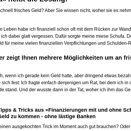
schnell frisches Geld? Aber Sie wissen nicht, woher sie es neh
m Leben habe ich finanziell schon oft mit dem Rücken zur Wa
ich dabei glatt vergessen. Dafür sorgte meine miese Schufa. 
eld für meine vielen finanziellen Verpflichtungen und Schulden
er zeigt Ihnen mehrere Möglichkeiten um an fr
h, wenn ich gerade kein Geld hatte, aber dringend etwas bezahl
 sich fest: Ich fragte einfach denjenigen um Rat, bei dem ich 
ide stand. Und der wusste dann in der Tat, woher ich ihm das G
Tipps & Tricks aus »Finanzierungen mit und ohne S
 Geld zu kommen - ohne lästige Banken
einen ausgekochten Trick im Moment auch gut brauchen? Oder v