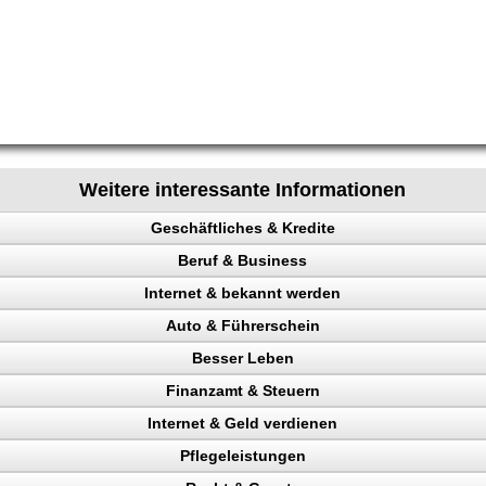
Weitere interessante Informationen
Geschäftliches & Kredite
Beruf & Business
n
Internet & bekannt werden
el Content
Auto & Führerschein
ng machen
 Rechtsanwalt
Besser Leben
nchise
en
ing erhöhen
kontrolle
Finanzamt & Steuern
n, Bank
 Besucher
n, Punkte
Internet & Geld verdienen
en
ehr Besucher
Verkehrspolizei
kunden gewinnen
Pflegeleistungen
gewinnung
ttern