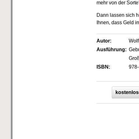
Das richtige Post-Know-How
mehr von der Sorte
NEUERSCHEINUNG
Ihren Zeitgewinn maximieren
Dann lassen sich h
GbR-Vertrag mit beschränkter
Ihnen, dass Geld i
Haftung
BRANDNEU
GbR als Einzelperson gründen
Autor:
Wol
Ausführung:
Geb
Groß
ISBN:
978-
kostenlos