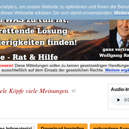
alytics, um unsere Website zu optimieren und Ihnen die Benutz
dieser Webseite erklären Sie sich damit einverstanden.
Weiter
inweis!
Diese Mitteilungen sollen zu keinen gesetzwidrigen Handlunge
 ausschließlich auf dem Einsatz der gesetzlichen Rechte.
Weitere
erg
«
ele Köpfe viele Meinungen.
Audio-I
es Infomaterial
Download bestellen
gebundene Ausg