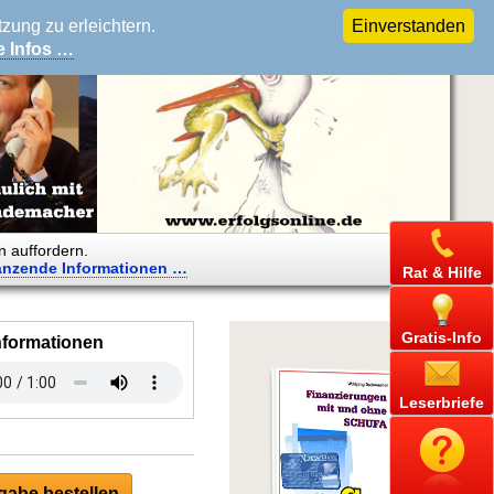
ung zu erleichtern.
Einverstanden
e Infos …
n auffordern.
änzende
Informationen …
Rat & Hilfe
Gratis-Info
nformationen
Leserbriefe
abe bestellen