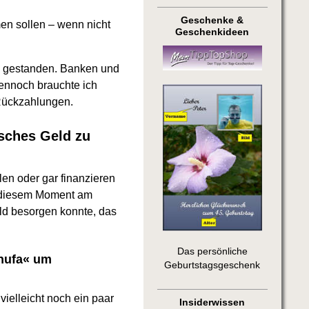
Geschenke &
men sollen – wenn nicht
Geschenkideen
nd gestanden. Banken und
Dennoch brauchte ich
-Rückzahlungen.
isches Geld zu
en oder gar finanzieren
in diesem Moment am
eld besorgen konnte, das
Das persönliche
chufa« um
Geburtstagsgeschenk
ielleicht noch ein paar
Insiderwissen