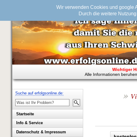
Wir verwenden Cookies und google An
Durch die weitere Nutzung 
Wichtiger H
Alle Informationen beruhen
»
Suche auf erfolgsonline.de:
Vi
Startseite
Info & Service
Biografie Wolfgang Rademacher
Datenschutz & Impressum
kostenlos