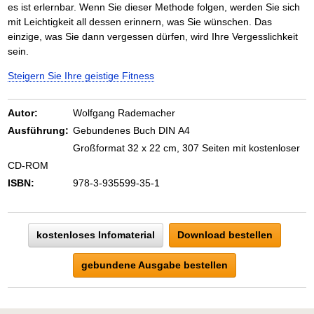
Das richtige Post-Know-How
NEUERSCHEINUNG
es ist erlernbar. Wenn Sie dieser Methode folgen, werden Sie sich
Ihren Zeitgewinn maximieren
mit Leichtigkeit all dessen erinnern, was Sie wünschen. Das
GbR-Vertrag mit beschränkter Haftung
BRANDNEU
einzige, was Sie dann vergessen dürfen, wird Ihre Vergesslichkeit
GbR als Einzelperson gründen
sein.
Steigern Sie Ihre geistige Fitness
Autor:
Wolfgang Rademacher
Ausführung:
Gebundenes Buch DIN A4
Großformat 32 x 22 cm, 307 Seiten mit kostenloser
CD-ROM
ISBN:
978-3-935599-35-1
kostenloses Infomaterial
Download bestellen
gebundene Ausgabe bestellen