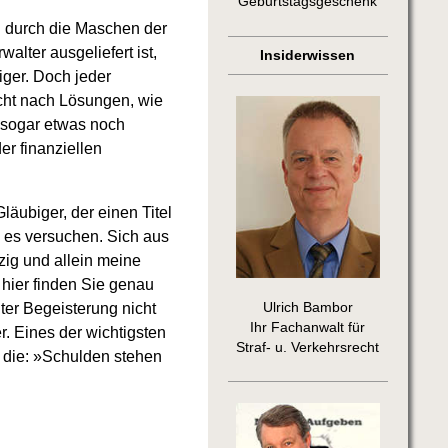
Geburtstagsgeschenk
ll durch die Maschen der
lter ausgeliefert ist,
Insiderwissen
iger. Doch jeder
ucht nach Lösungen, wie
t sogar etwas noch
er finanziellen
läubiger, der einen Titel
n es versuchen. Sich aus
zig und allein meine
 hier finden Sie genau
Ulrich Bambor
uter Begeisterung nicht
Ihr Fachanwalt für
. Eines der wichtigsten
Straf- u. Verkehrsrecht
t die: »Schulden stehen