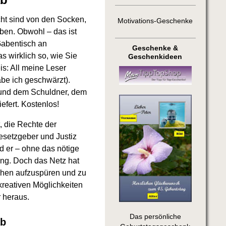
cht sind von den Socken,
Motivations-Geschenke
aben. Obwohl – das ist
Gabentisch an
Geschenke &
s wirklich so, wie Sie
Geschenkideen
is: All meine Leser
be ich geschwärzt).
 und dem Schuldner, dem
efert. Kostenlos!
 die Rechte der
esetzgeber und Justiz
d er – ohne das nötige
ing. Doch das Netz hat
chen aufzuspüren und zu
kreativen Möglichkeiten
 heraus.
Das persönliche
ab