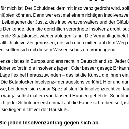
 für mich ist: Der Schuldner, dem mit Insolvenz gedroht wird, so
üpfen können. Denn wer erst mal einem richtigen Insolvenzverwa
in Leibeigener der Justiz, des Insolvenzverwalters und der Gläub
g Denkende, dem die gerichtlich verordnete Insolvenz droht, s
rende Staatskorsett wieder ablegen kann. Die Vernunft gebiete
ftlich aktive Zeitgenossen, die sich noch mitten auf dem Weg d
, sollten sich mit diesem Wissen schützen. Vorbeugend!
nzeit ist es in Europa und erst recht in Deutschland so: Jeder G
dner sofort in die Insolvenz jagen. Oder besser gesagt: Er kan
Lage flexibel herauszuwinden – das ist die Kunst, die Ihnen ein
Die Betablocker Insolvenz« genauestens vorführt. Hier und nur
se, bei denen sich sogar Spezialisten für Insolvenzrecht vor la
ch war ja selbst mal ein von tausend Hunden gehetzter Schuldner
ich jeder Schuldner erst einmal auf die Fahne schreiben soll, is
 sie liegen nicht vor der Haustür!«
Sie jeden Insolvenzantrag gegen sich ab