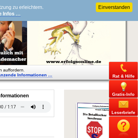
ung zu erleichtern.
Einverstanden
e Infos …
n auffordern.
änzende
Informationen …
Rat & Hilfe
Gratis-Info
nformationen
Leserbriefe