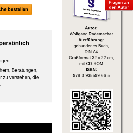
Fragen an
den Autor
he bestellen
Autor:
Wolfgang Rademacher
Ausführung:
persönlich
gebundenes Buch,
DIN A4
Großformat 32 x 22 cm,
ngen
mit CD-ROM
ISBN:
chern, Beratungen,
978-3-935599-66-5
 zu verstehen, die
.
b