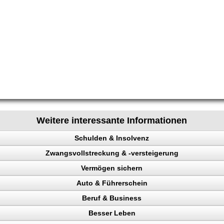
Weitere interessante Informationen
Schulden & Insolvenz
Zwangsvollstreckung & -versteigerung
enz
Vermögen sichern
Auto & Führerschein
gen sichern
Beruf & Business
llstreckung, Schuldner
kontrolle
Besser Leben
n, Punkte
el Content