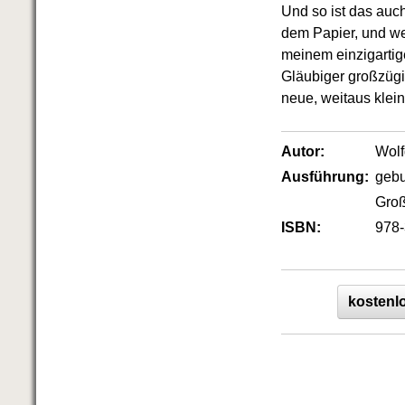
Und so ist das auc
dem Papier, und we
meinem einzigartig
Gläubiger großzügi
neue, weitaus klei
Autor:
Wol
Ausführung:
geb
Groß
ISBN:
978-
kostenlo