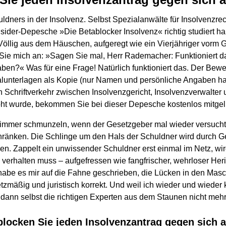
ldners in der Insolvenz. Selbst Spezialanwälte für Insolvenzre
nsider-Depesche »Die Betablocker Insolvenz« richtig studiert h
 Völlig aus dem Häuschen, aufgeregt wie ein Vierjähriger vorm 
 Sie mich an: »Sagen Sie mal, Herr Rademacher: Funktioniert da
ben?« Was für eine Frage! Natürlich funktioniert das. Der Bewe
nalunterlagen als Kopie (nur Namen und persönliche Angaben ha
Schriftverkehr zwischen Insolvenzgericht, Insolvenzverwalter
oht wurde, bekommen Sie bei dieser Depesche kostenlos mitgeli
immer schmunzeln, wenn der Gesetzgeber mal wieder versucht,
ränken. Die Schlinge um den Hals der Schuldner wird durch G
n. Zappelt ein unwissender Schuldner erst einmal im Netz, wir
 verhalten muss – aufgefressen wie fangfrischer, wehrloser Her
abe es mir auf die Fahne geschrieben, die Lücken in den Mas
tzmäßig und juristisch korrekt. Und weil ich wieder und wieder 
ann selbst die richtigen Experten aus dem Staunen nicht mehr
blocken Sie jeden Insolvenzantrag gegen sich 