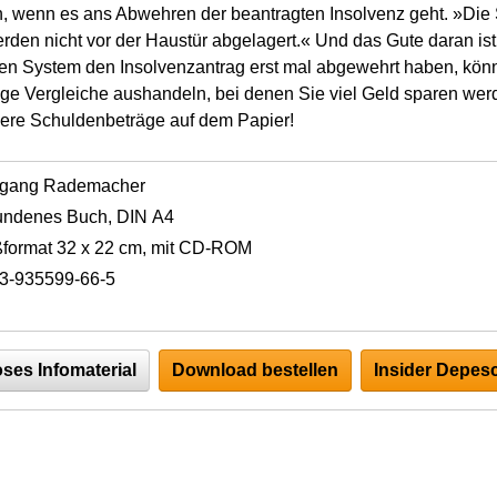
h, wenn es ans Abwehren der beantragten Insolvenz geht. »Die
rden nicht vor der Haustür abgelagert.« Und das Gute daran is
en System den Insolvenzantrag erst mal abgewehrt haben, könn
ge Vergleiche aushandeln, bei denen Sie viel Geld sparen wer
nere Schuldenbeträge auf dem Papier!
fgang Rademacher
undenes Buch, DIN A4
format 32 x 22 cm, mit CD-ROM
3-935599-66-5
ses Infomaterial
Download bestellen
Insider Depesc