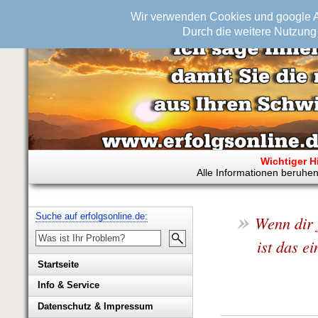
Wir verwenden Cookies und google An
Durch die weitere Nutzung 
Wichtiger H
Alle Informationen beruhen
»
Suche auf erfolgsonline.de:
Wenn dir 
ist das e
Startseite
Info & Service
Biografie Wolfgang Rademacher
Datenschutz & Impressum