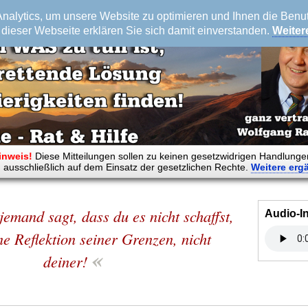
alytics, um unsere Website zu optimieren und Ihnen die Benutz
dieser Webseite erklären Sie sich damit einverstanden.
Weiter
inweis!
Diese Mitteilungen sollen zu keinen gesetzwidrigen Handlunge
 ausschließlich auf dem Einsatz der gesetzlichen Rechte.
Weitere
erg
jemand sagt, dass du es nicht schaffst,
Audio-I
ine Reflektion seiner Grenzen, nicht
«
deiner!