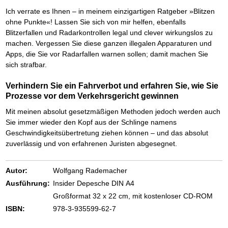
Das richtige Post-Know-How
NEUERSCHEINUNG
Ihren Zeitgewinn maximieren
Ich verrate es Ihnen – in meinem einzigartigen Ratgeber »Blitzen
GbR-Vertrag mit beschränkter Haftung
ohne Punkte«! Lassen Sie sich von mir helfen, ebenfalls
BRANDNEU
GbR als Einzelperson gründen
Blitzerfallen und Radarkontrollen legal und clever wirkungslos zu
machen. Vergessen Sie diese ganzen illegalen Apparaturen und
Apps, die Sie vor Radarfallen warnen sollen; damit machen Sie
sich strafbar.
Verhindern Sie ein Fahrverbot und erfahren Sie, wie Sie
Prozesse vor dem Verkehrsgericht gewinnen
Mit meinen absolut gesetzmäßigen Methoden jedoch werden auch
Sie immer wieder den Kopf aus der Schlinge namens
Geschwindigkeitsübertretung ziehen können – und das absolut
zuverlässig und von erfahrenen Juristen abgesegnet.
Autor:
Wolfgang Rademacher
Ausführung:
Insider Depesche DIN A4
Großformat 32 x 22 cm, mit kostenloser CD-ROM
ISBN:
978-3-935599-62-7