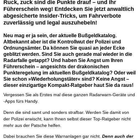
Das richtige Post-Know-How
NEUERSCHEINUNG
Ruck, zuck sind die Punkte drauf – und Ihr
Ihren Zeitgewinn maximieren
Führerschein weg! Entdecken Sie jetzt anwaltlich
GbR-Vertrag mit beschränkter Haftung
BRANDNEU
abgesicherte Insider-Tricks, um Fahrverbote
GbR als Einzelperson gründen
zuverlässig und legal auszuhebeln!
Neu mag er ja sein, der aktuelle Bußgeldkatalog.
Altbekannt aber ist die Kontrollwut der Polizei und
Ordnungsämter. Da können Sie quasi an jeder Ecke
geblitzt werden. Sind Sie auch gerade mal wieder in die
Radarfalle getappt? Und haben Sie Angst um Ihren
Führerschein – angesichts der drakonischen
Punkteregelung im aktuellen Bußgeldkatalog? Oder weil
Sie schon »Wiederholungstäter« sind? Keine Angst –
dieser einzigartige Kompakt-Ratgeber haut Sie da raus!
Vergessen Sie als Erstes mal diese ganzen Radarwarn-Geräte und
-Apps fürs Handy.
Denn die sind samt und sonders strafbar. Werden Sie damit von
der Polizei erwischt, kann Ihnen selbst dieser Top-Ratgeber nicht
mehr aus der Patsche helfen.
Dabei brauchen Sie diese Warnanlagen gar nicht.
Denn auch der