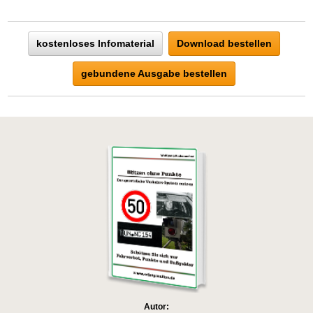
kostenloses Infomaterial
Download bestellen
gebundene Ausgabe bestellen
Autor: