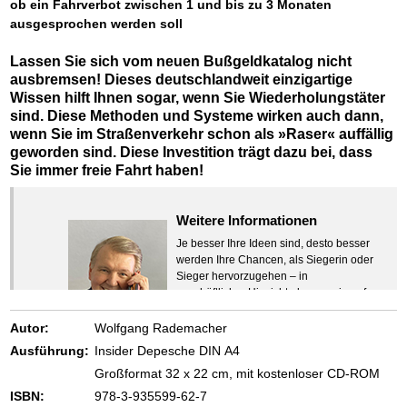
ob ein Fahrverbot zwischen 1 und bis zu 3 Monaten
ausgesprochen werden soll
Lassen Sie sich vom neuen Bußgeldkatalog nicht
ausbremsen! Dieses deutschlandweit einzigartige
Wissen hilft Ihnen sogar, wenn Sie Wiederholungstäter
sind. Diese Methoden und Systeme wirken auch dann,
wenn Sie im Straßenverkehr schon als »Raser« auffällig
geworden sind. Diese Investition trägt dazu bei, dass
Sie immer freie Fahrt haben!
Weitere Informationen
Je besser Ihre Ideen sind, desto besser
werden Ihre Chancen, als Siegerin oder
Sieger hervorzugehen – in
geschäftlicher Hinsicht ebenso wie auf
beruflichem oder privatem Gebiet. Denn
eins ist todsicher:
Autor:
Wolfgang Rademacher
Zeigen Sie mit der Maus hierhin, um
Ausführung:
Insider Depesche DIN A4
den Text vollständig anzuzeigen …
Großformat 32 x 22 cm, mit kostenloser CD-ROM
ISBN:
978-3-935599-62-7