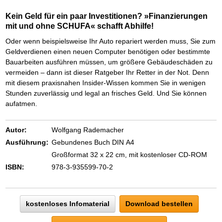
Das richtige Post-Know-How
NEUERSCHEINUNG
Ihren Zeitgewinn maximieren
Kein Geld für ein paar Investitionen? »Finanzierungen
GbR-Vertrag mit beschränkter Haftung
BRANDNEU
mit und ohne SCHUFA« schafft Abhilfe!
GbR als Einzelperson gründen
Oder wenn beispielsweise Ihr Auto repariert werden muss, Sie zum
Geldverdienen einen neuen Computer benötigen oder bestimmte
Bauarbeiten ausführen müssen, um größere Gebäudeschäden zu
vermeiden – dann ist dieser Ratgeber Ihr Retter in der Not. Denn
mit diesem praxisnahen Insider-Wissen kommen Sie in wenigen
Stunden zuverlässig und legal an frisches Geld. Und Sie können
aufatmen.
Autor:
Wolfgang Rademacher
Ausführung:
Gebundenes Buch DIN A4
Großformat 32 x 22 cm, mit kostenloser CD-ROM
ISBN:
978-3-935599-70-2
kostenloses Infomaterial
Download bestellen