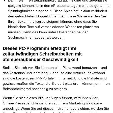
Damit Sie Ihren Bekanntheitsgrad auch sicher und zuverlässig
Das richtige Post-Know-How
NEUERSCHEINUNG
Ihren Zeitgewinn maximieren
steigern können, ist in den »Pressemanager« eine so genannte
GbR-Vertrag mit beschränkter Haftung
Spinningfunktion eingebaut: Diese Spinningfunktion verhindert
BRANDNEU
GbR als Einzelperson gründen
den gefürchteten Doppelcontent. Auf diese Weise werden Sie
Ihren Bekanntheitsgrad steigern können, ohne dass Sie
identischen Text auf verschiedenen Webseiten platzieren
müssen. Denn das kann unter Umständen bei den
Suchmaschinen abgestraft werden.
Dieses PC-Programm erledigt Ihre
zeitaufwändigen Schreibarbeiten mit
atemberaubender Geschwindigkeit
Stellen Sie sich vor, Sie könnten eine Plakatwand benutzen – und
das kostenlos und jahrelang. Genauso eine virtuelle Plakatwand
sind die kostenlosen PR-Portale im Internet. Und die Plakate sind
gewissermaßen die Texte, die Sie dort platzieren können, um Ihren
Bekanntheitsgrad nachhaltig zu steigern.
Wenn Sie sich dieses Bild vor Augen führen, wird Ihnen klar:
Online-Presseberichte gehören zu Ihrem Marketingmix dazu –
unbedingt. Wenn Sie auf dieses Instrument verzichten, würden Sie