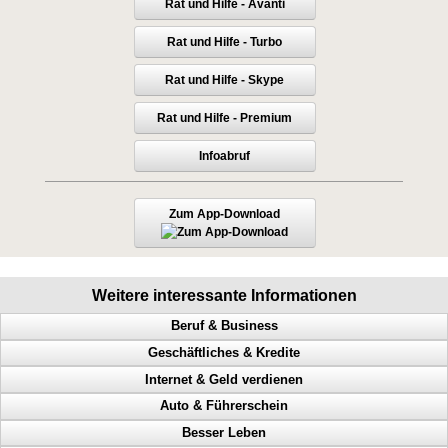
Rat und Hilfe - Avanti
Rat und Hilfe - Turbo
Rat und Hilfe - Skype
Rat und Hilfe - Premium
Infoabruf
Zum App-Download
Weitere interessante Informationen
Beruf & Business
Geschäftliches & Kredite
Bekanntheitsgrad, Online PR, Neukundengewinnung, Doppel Content
Internet & Geld verdienen
Geld scheffeln, Geld verdienen von zuhause aus, Werbung machen
Millionär, Abzocker, Geld beschaffen, Ausgaben reduzieren
Auto & Führerschein
Arbeitnehmer, Traumberuf, Unternehmer, 61 Geschäftsideen
Lizenz, Verdienst, Geld beschaffen, Umsatz steigern
Internetspezialist, Profit, online verkaufen, mehr Besucher
Besser Leben
Network Marketing, Geld verdienen, selbstständig, MLM
IKEA, McDonald‘s, Geld verdienen, Verdienstquellen
Internet Marketing, mehr Besucher, Werbung, Onlineshop
Geschwindigkeitsübertretungen, Punkte, Radarfalle, Polizeikontrolle