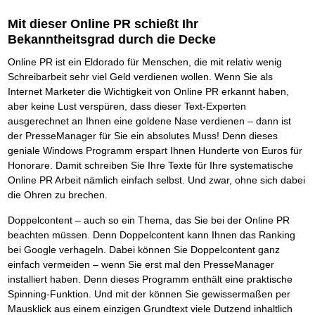
Das richtige Post-Know-How
NEUERSCHEINUNG
Ihren Zeitgewinn maximieren
Mit dieser Online PR schießt Ihr
GbR-Vertrag mit beschränkter Haftung
BRANDNEU
Bekanntheitsgrad durch die Decke
GbR als Einzelperson gründen
Online PR ist ein Eldorado für Menschen, die mit relativ wenig
Schreibarbeit sehr viel Geld verdienen wollen. Wenn Sie als
Internet Marketer die Wichtigkeit von Online PR erkannt haben,
aber keine Lust verspüren, dass dieser Text-Experten
ausgerechnet an Ihnen eine goldene Nase verdienen – dann ist
der PresseManager für Sie ein absolutes Muss! Denn dieses
geniale Windows Programm erspart Ihnen Hunderte von Euros für
Honorare. Damit schreiben Sie Ihre Texte für Ihre systematische
Online PR Arbeit nämlich einfach selbst. Und zwar, ohne sich dabei
die Ohren zu brechen.
Doppelcontent – auch so ein Thema, das Sie bei der Online PR
beachten müssen. Denn Doppelcontent kann Ihnen das Ranking
bei Google verhageln. Dabei können Sie Doppelcontent ganz
einfach vermeiden – wenn Sie erst mal den PresseManager
installiert haben. Denn dieses Programm enthält eine praktische
Spinning-Funktion. Und mit der können Sie gewissermaßen per
Mausklick aus einem einzigen Grundtext viele Dutzend inhaltlich