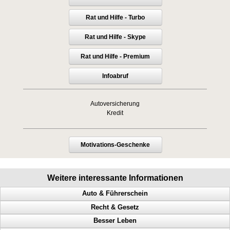
Rat und Hilfe - Turbo
Rat und Hilfe - Skype
Rat und Hilfe - Premium
Infoabruf
Autoversicherung
Kredit
Motivations-Geschenke
Weitere interessante Informationen
Auto & Führerschein
Recht & Gesetz
Geschwindigkeitsübertretungen, Punkte, Radarfalle, Polizeikontrolle
Besser Leben
Polizeikontrolle, Radarfalle, Geschwindigkeitsübertretungen, Punkte
Prozess, Gericht, Fehlentscheidungen, Richter