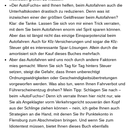
Das richtige Post-Know-How
NEUERSCHEINUNG
»Der AutoFuchs« wird Ihnen helfen, beim Autofahren auch die
Ihren Zeitgewinn maximieren
Unterhaltskosten drastisch zu reduzieren. Denn was ist
GbR-Vertrag mit beschränkter Haftung
BRANDNEU
GbR als Einzelperson gründen
inzwischen einer der größten Geldfresser beim Autofahren?
Klar: die Tanke. Lassen Sie sich von mir einen Trick verraten,
mit dem Sie beim Autofahren enorm viel Sprit sparen können.
Aber das ist längst nicht das einzige Einsparpotenzial beim
Autofahren: Auch für Kfz-Versicherungen und sogar die Kfz-
Steuer gibt es interessante Spar-Lösungen. Allein durch die
amortisiert sich der Kauf dieses Buches mehrfach.
Aber das Autofahren wird uns noch durch andere Faktoren
mies gemacht: Wenn Sie sich Tag für Tag hinters Steuer
setzen, steigt die Gefahr, dass Ihnen unberechtigt
Ordnungswidrigkeiten oder Geschwindigkeitsübertretungen
vorgeworfen werden. Was also tun, wenn Ihnen Fahrverbot und
Führerscheinentzug drohen? Mein Tipp: Schlagen Sie nach –
beim »AutoFuchs«! Denn ich verrate Ihnen hier nicht nur, wie
Sie als Angeklagter vorm Verkehrsgericht souverän den Kopf
aus der Schlinge ziehen können – nein, ich gebe Ihnen auch
Strategien an die Hand, mit denen Sie Ihr Punktekonto in
Flensburg zum Abschmelzen bringen. Und wenn Sie zum
Idiotentest müssen, bietet Ihnen dieses Buch ebenfalls