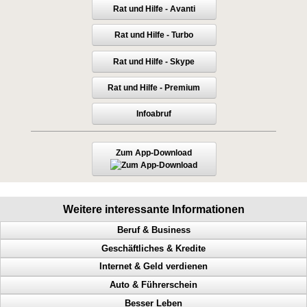
Rat und Hilfe - Avanti
Rat und Hilfe - Turbo
Rat und Hilfe - Skype
Rat und Hilfe - Premium
Infoabruf
Zum App-Download
Weitere interessante Informationen
Beruf & Business
Geschäftliches & Kredite
Bekanntheitsgrad, Online PR, Neukundengewinnung, Doppel Content
Internet & Geld verdienen
Geld scheffeln, Geld verdienen von zuhause aus, Werbung machen
Millionär, Abzocker, Geld beschaffen, Ausgaben reduzieren
Auto & Führerschein
Arbeitnehmer, Traumberuf, Unternehmer, 61 Geschäftsideen
Lizenz, Verdienst, Geld beschaffen, Umsatz steigern
Internetspezialist, Profit, online verkaufen, mehr Besucher
Besser Leben
Network Marketing, Geld verdienen, selbstständig, MLM
IKEA, McDonald‘s, Geld verdienen, Verdienstquellen