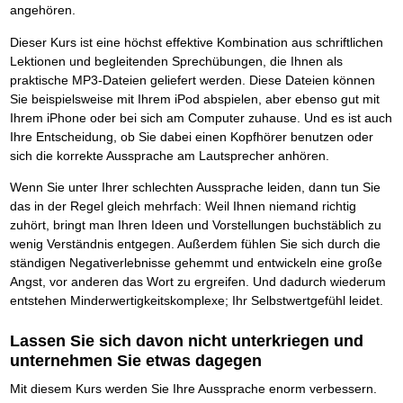
Das richtige Post-Know-How
NEUERSCHEINUNG
angehören.
Ihren Zeitgewinn maximieren
GbR-Vertrag mit beschränkter Haftung
BRANDNEU
Dieser Kurs ist eine höchst effektive Kombination aus schriftlichen
GbR als Einzelperson gründen
Lektionen und begleitenden Sprechübungen, die Ihnen als
praktische MP3-Dateien geliefert werden. Diese Dateien können
Sie beispielsweise mit Ihrem iPod abspielen, aber ebenso gut mit
Ihrem iPhone oder bei sich am Computer zuhause. Und es ist auch
Ihre Entscheidung, ob Sie dabei einen Kopfhörer benutzen oder
sich die korrekte Aussprache am Lautsprecher anhören.
Wenn Sie unter Ihrer schlechten Aussprache leiden, dann tun Sie
das in der Regel gleich mehrfach: Weil Ihnen niemand richtig
zuhört, bringt man Ihren Ideen und Vorstellungen buchstäblich zu
wenig Verständnis entgegen. Außerdem fühlen Sie sich durch die
ständigen Negativerlebnisse gehemmt und entwickeln eine große
Angst, vor anderen das Wort zu ergreifen. Und dadurch wiederum
entstehen Minderwertigkeitskomplexe; Ihr Selbstwertgefühl leidet.
Lassen Sie sich davon nicht unterkriegen und
unternehmen Sie etwas dagegen
Mit diesem Kurs werden Sie Ihre Aussprache enorm verbessern.