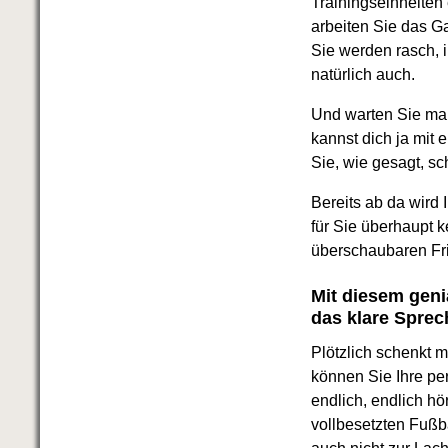
Trainingseinheiten
Das richtige Post-Know-How
NEUERSCHEINUNG
arbeiten Sie das G
Ihren Zeitgewinn maximieren
Sie werden rasch, 
GbR-Vertrag mit beschränkter
natürlich auch.
Haftung
BRANDNEU
GbR als Einzelperson gründen
Und warten Sie mal
kannst dich ja mit 
Sie, wie gesagt, sc
Bereits ab da wird
für Sie überhaupt 
überschaubaren Fri
Mit diesem geni
das klare Spre
Plötzlich schenkt 
können Sie Ihre p
endlich, endlich hö
vollbesetzten Fußb