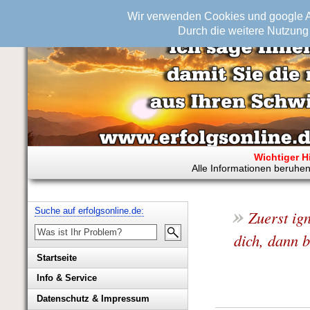
Wir verwenden Cookies und google An
Durch die weitere Nutzung 
Wichtiger H
Alle Informationen beruhen
»
Suche auf erfolgsonline.de:
Zuerst ig
dich, dann 
Startseite
Info & Service
Biografie Wolfgang Rademacher
Datenschutz & Impressum