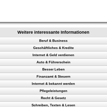
Weitere interessante Informationen
Beruf & Business
Geschäftliches & Kredite
el Content
Internet & Geld verdienen
ng machen
n
Auto & Führerschein
en
Besser Leben
kontrolle
Finanzamt & Steuern
en
nchise
n, Punkte
kunden gewinnen
Internet & bekannt werden
n, Bank
uktur aufbauen
Verkehrspolizei
ttern
Pflegeleistungen
Verdienst
 Rechtsanwalt
erdienen
onstudio
Recht & Gesetz
gericht
ing erhöhen
chläge
 verdienen
eparatur
Schreiben, Texten & Lesen
 Besucher