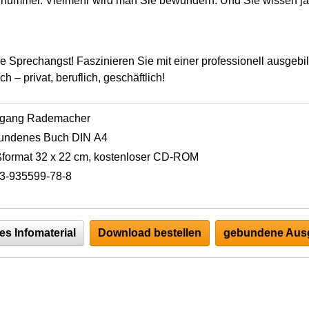
hnummer. Vielmehr wird man Sie bewundern. Und Sie wissen ja
e Sprechangst! Faszinieren Sie mit einer professionell ausgeb
ch – privat, beruflich, geschäftlich!
fgang Rademacher
undenes Buch DIN A4
format 32 x 22 cm, kostenloser CD-ROM
3-935599-78-8
es Infomaterial
Download bestellen
gebundene Ausg