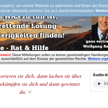
alytics, um unsere Website zu optimieren und Ihnen die Benutz
dieser Webseite erklären Sie sich damit einverstanden.
Weiter
inweis!
Diese Mitteilungen sollen zu keinen gesetzwidrigen Handlunge
 ausschließlich auf dem Einsatz der gesetzlichen Rechte.
Weitere
erg
norieren sie dich, dann lachen sie über
Audio-I
bekämpfen sie dich und dann gewinnst
«
du.