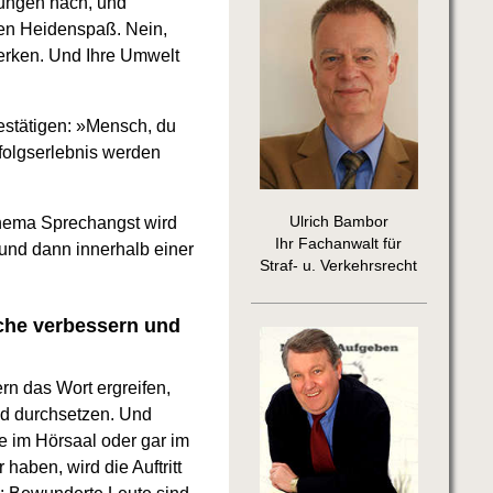
bungen nach, und
nen Heidenspaß. Nein,
merken. Und Ihre Umwelt
estätigen: »Mensch, du
rfolgserlebnis werden
Ulrich Bambor
 Thema Sprechangst wird
Ihr Fachanwalt für
und dann innerhalb einer
Straf- u. Verkehrsrecht
ache verbessern und
rn das Wort ergreifen,
nd durchsetzen. Und
ie im Hörsaal oder gar im
aben, wird die Auftritt