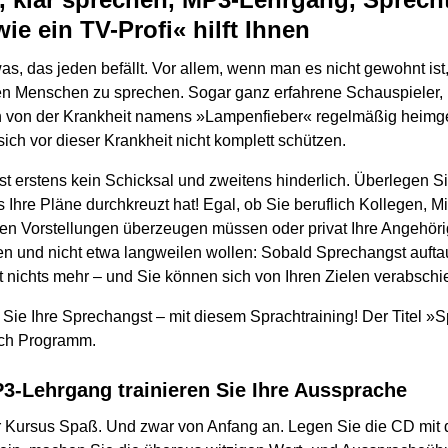
ie ein TV-Profi« hilft Ihnen
as, das jeden befällt. Vor allem, wenn man es nicht gewohnt ist
en Menschen zu sprechen. Sogar ganz erfahrene Schauspieler, 
 von der Krankheit namens »Lampenfieber« regelmäßig heimge
ich vor dieser Krankheit nicht komplett schützen.
t erstens kein Schicksal und zweitens hinderlich. Überlegen Si
 Ihre Pläne durchkreuzt hat! Egal, ob Sie beruflich Kollegen, Mi
ren Vorstellungen überzeugen müssen oder privat Ihre Angehör
en und nicht etwa langweilen wollen: Sobald Sprechangst auftauc
 nichts mehr – und Sie können sich von Ihren Zielen verabschi
Sie Ihre Sprechangst – mit diesem Sprachtraining! Der Titel »
klich Programm.
3-Lehrgang trainieren Sie Ihre Aussprache
r Kursus Spaß. Und zwar von Anfang an. Legen Sie die CD mit