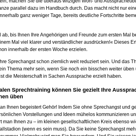
 ein, machen Sie die überaus witzigen Wort- und Ausspracheü
anze parallel dazu im Handbuch durch. Das macht nicht nur ei
innerhalb ganz weniger Tage, bereits deutliche Fortschritte be
 ab, bis Ihnen Ihre Angehörigen und Freunde zum ersten Mal b
einem Mal viel klarer und verständlicher ausdrücken!« Dieses E
hon innerhalb der ersten Woche erzielen.
 Ihre Sprechangst schon ziemlich weit reduziert sein. Und das
kein Thema mehr sein, wenn Sie noch ein bisschen weiter üben 
st die Meisterschaft in Sachen Aussprache erzielt haben.
alen Sprechtraining können Sie gezielt Ihre Ausspr
chen üben
man Ihnen begeistert Gehör! Indem Sie ohne Sprechangst und ge
ersönlichen Vorstellungen und Ideen mühelos kommunizieren u
rt man Ihnen zu – im kleinen gesellschaftlichen Kreis ebenso w
allstadion (wenn es sein muss). Da Sie keine Sprechangst mehr h