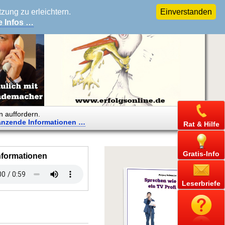
ung zu erleichtern.
Einverstanden
e Infos …
n auffordern.
änzende
Informationen …
Rat & Hilfe
Gratis-Info
nformationen
Leserbriefe