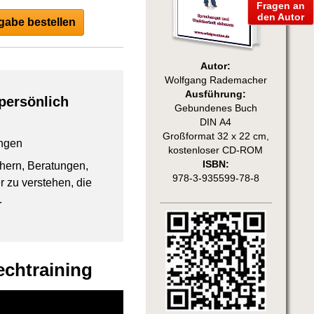
Fragen an
den Autor
abe bestellen
Autor:
Wolfgang Rademacher
Ausführung:
persönlich
Gebundenes Buch
DIN A4
Großformat 32 x 22 cm,
ngen
kostenloser CD-ROM
ISBN:
chern, Beratungen,
978-3-935599-78-8
 zu verstehen, die
.
echtraining