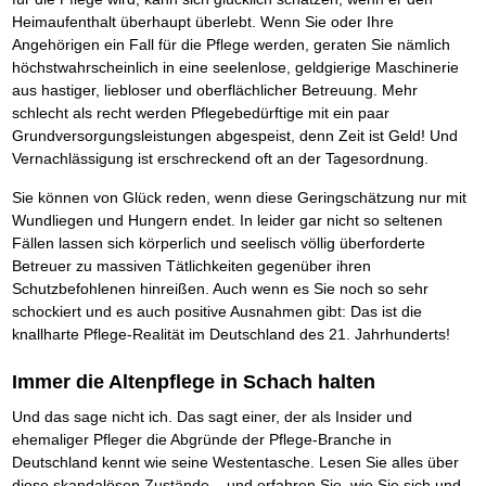
Das richtige Post-Know-How
NEUERSCHEINUNG
Ihren Zeitgewinn maximieren
Heimaufenthalt überhaupt überlebt. Wenn Sie oder Ihre
Angehörigen ein Fall für die Pflege werden, geraten Sie nämlich
GbR-Vertrag mit beschränkter Haftung
BRANDNEU
GbR als Einzelperson gründen
höchstwahrscheinlich in eine seelenlose, geldgierige Maschinerie
aus hastiger, liebloser und oberflächlicher Betreuung. Mehr
schlecht als recht werden Pflegebedürftige mit ein paar
Grundversorgungsleistungen abgespeist, denn Zeit ist Geld! Und
Vernachlässigung ist erschreckend oft an der Tagesordnung.
Sie können von Glück reden, wenn diese Geringschätzung nur mit
Wundliegen und Hungern endet. In leider gar nicht so seltenen
Fällen lassen sich körperlich und seelisch völlig überforderte
Betreuer zu massiven Tätlichkeiten gegenüber ihren
Schutzbefohlenen hinreißen. Auch wenn es Sie noch so sehr
schockiert und es auch positive Ausnahmen gibt: Das ist die
knallharte Pflege-Realität im Deutschland des 21. Jahrhunderts!
Immer die Altenpflege in Schach halten
Und das sage nicht ich. Das sagt einer, der als Insider und
ehemaliger Pfleger die Abgründe der Pflege-Branche in
Deutschland kennt wie seine Westentasche. Lesen Sie alles über
diese skandalösen Zustände – und erfahren Sie, wie Sie sich und