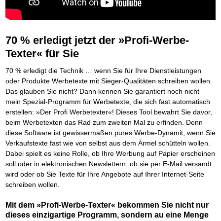
Behalten Sie den Überblick
Platzieren Sie sich bei Google ganz oben
Frei Fahrt ohne Punkte
Vermögenssicherung durch GbR-Vertrag
Mental Force
NEU
Die Macht des Schuldners (Hörbuch)
TIPP
Kaufe doch Deine Schulden
Schutzwall für Hab und Gut
BRANDNEU
Entfalten Sie Ihre geistigen Kräfte
Jetzt neu für Unterwegs
Die geniale Lösung zum schnellen Schuldenabbau
GbR-Vertrag mit beschränkter Haftung
Mental Force - Hörbuch
BESTSELLER
Der Schuldenkalkulator
NEU
Die Macht des Schuldners
GbR als Einzelperson gründen
TIPP
Geistigen Kräfte, die unter die Haut gehen
Weg mit Ihren Schulden - per Mausklick
70 % erledigt jetzt der »Profi-Werbe-
Der Weg zur finanziellen Freiheit
Sich rechtlich einrichten
Nutze Deine geistigen Waffen
BRANDNEU
Mach Pleite und starte durch
TIPP
Texter« für Sie
Federleicht lebendig schreiben
Schützen Sie sich
SCHREIB-TIPP
Das Kapital Ihrer geistigen Möglichkeiten
Der sichere Weg aus der wirtschaftlichen Pleite
Ohne Probleme clever Texten und Schreiben
Stiftung gründen und profitabel vermarkten
Schlüssel des Erfolgs
BRANDNEU
Vermögenssicherung durch GbR-Vertrag
NEU
70 % erledigt die Technik … wenn Sie für Ihre Dienstleistungen
Die Macht des Telefax
Gründen Sie Ihre Stiftung
NEU
Methoden der Lebenstechnik
Schutzwall für Hab und Gut
oder Produkte Werbetexte mit Sieger-Qualitäten schreiben wollen.
Zeit & Kommunikationsgewinn
Hilf Dir selbst, hilft Dir Gott
Schach dem Gerichtsvollzieher
TIPP
Das glauben Sie nicht? Dann kennen Sie garantiert noch nicht
Mittel gegen Titel
EMPFEHLUNG
Immer den Geist zum TUN begeistern
Gerichtsvollziehervorschriften nutzen
Sichern Sie Einkommen und Vermögenswerte 100%-tig ab
mein Spezial-Programm für Werbetexte, die sich fast automatisch
Die Feuerkraft
Weiße Weste durch Umzug
TIPP
TIPP
erstellen: »Der Profi Werbetexter«! Dieses Tool bewahrt Sie davor,
Bekannt wie ein bunter Hund im Internet
INTERNET-TIPP
Holen Sie Erfolg in Ihr Leben
Das Meldesystem clever nutzen
schnell im Internet bekannt werden und damit viel Geld verdienen
beim Werbetexten das Rad zum zweiten Mal zu erfinden. Denn
Mit System zum Erfolg
Die Betablocker Insolvenz
GEHEIMTIPP
NEU
Schreib Dich reich
SCHREIB VERTRIEBS TIPP
diese Software ist gewissermaßen pures Werbe-Dynamit, wenn Sie
Starten Sie endlich durch
Insolvenzantrag abwehren
Vom Gedanken zum Bestseller
Verkaufstexte fast wie von selbst aus dem Ärmel schütteln wollen.
Finanzielle Freiheit trotz Insolvenz
TIPP
80% Ihrer Einnahmen behalten
Dabei spielt es keine Rolle, ob Ihre Werbung auf Papier erscheinen
Wie man mit Pfändungen umgeht
soll oder in elektronischen Newslettern, ob sie per E-Mail versandt
BRANDNEU
Bestens informiert sein
wird oder ob Sie Texte für Ihre Angebote auf Ihrer Internet-Seite
TV-Lehrgang: Wie man mit Pfändungen umgeht
EMPFEHLUNG
schreiben wollen.
Schnell und kompakt
Schach der SCHUFA
FRISCH EINGETROFFEN
Mit dem »Profi-Werbe-Texter« bekommen Sie nicht nur
Schnell eine saubere SCHUFA
dieses einzigartige Programm, sondern au eine Menge