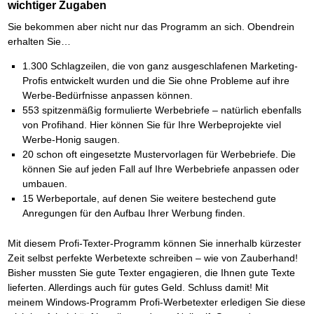
Das richtige Post-Know-How
NEUERSCHEINUNG
wichtiger Zugaben
Ihren Zeitgewinn maximieren
Sie bekommen aber nicht nur das Programm an sich. Obendrein
GbR-Vertrag mit beschränkter Haftung
BRANDNEU
erhalten Sie…
GbR als Einzelperson gründen
1.300 Schlagzeilen, die von ganz ausgeschlafenen Marketing-
Profis entwickelt wurden und die Sie ohne Probleme auf ihre
Werbe-Bedürfnisse anpassen können.
553 spitzenmäßig formulierte Werbebriefe – natürlich ebenfalls
von Profihand. Hier können Sie für Ihre Werbeprojekte viel
Werbe-Honig saugen.
20 schon oft eingesetzte Mustervorlagen für Werbebriefe. Die
können Sie auf jeden Fall auf Ihre Werbebriefe anpassen oder
umbauen.
15 Werbeportale, auf denen Sie weitere bestechend gute
Anregungen für den Aufbau Ihrer Werbung finden.
Mit diesem Profi-Texter-Programm können Sie innerhalb kürzester
Zeit selbst perfekte Werbetexte schreiben – wie von Zauberhand!
Bisher mussten Sie gute Texter engagieren, die Ihnen gute Texte
lieferten. Allerdings auch für gutes Geld. Schluss damit! Mit
meinem Windows-Programm Profi-Werbetexter erledigen Sie diese