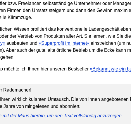
fler bzw. Freelancer, selbstständige Unternehmer oder Manag
 ihren Firmen den Umsatz steigern und dann den Gewinn maximi
elle Klimmzüge.
lichen Wissen profitiert das konventionelle Ladengeschäft eben
er der Vertrieb von Produkten aller Art. Sie lernen, wie Sie di
ay«
ausbeuten und
»Superprofit im Internet«
einstreichen (um nu
en). Aber auch der gute, alte örtliche Betrieb um die Ecke kan
t gehen.
p möchte ich Ihnen hier unseren Bestseller
»Bekannt wie ein bu
rr Rademacher!
 Ihren wirklich kulanten Umtausch. Die von Ihnen angebotenen
e Jahre von mir gelesen und abonniert.
e mit der Maus hierhin, um den Text vollständig anzuzeigen …