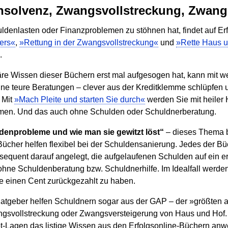
nsolvenz, Zwangsvollstreckung, Zwang
ldenlasten oder Finanzproblemen zu stöhnen hat, findet auf Er
ers«
,
»Rettung in der Zwangsvollstreckung«
und
»Rette Haus 
.
re Wissen dieser Büchern erst mal aufgesogen hat, kann mit w
e teure Beratungen – clever aus der Kreditklemme schlüpfen 
. Mit
»Mach Pleite und starten Sie durch«
werden Sie mit heiler 
men. Und das auch ohne Schulden oder Schuldnerberatung.
denprobleme und wie man sie gewitzt löst“
– dieses Thema b
 Bücher helfen flexibel bei der Schuldensanierung. Jedes der 
sequent darauf angelegt, die aufgelaufenen Schulden auf ein e
ohne Schuldenberatung bzw. Schuldnerhilfe. Im Idealfall werde
ne einen Cent zurückgezahlt zu haben.
atgeber helfen Schuldnern sogar aus der GAP – der »größte
ngsvollstreckung oder Zwangsversteigerung von Haus und Hof.
ot-Lagen das listige Wissen aus den Erfolgsonline-Büchern anwe