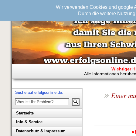
Wir verwenden Cookies und google An
Durch die weitere Nutzung 
Wichtiger H
Alle Informationen beruhen
»
Suche auf erfolgsonline.de:
Einer mu
Startseite
Info & Service
Biografie Wolfgang Rademacher
»
Datenschutz & Impressum