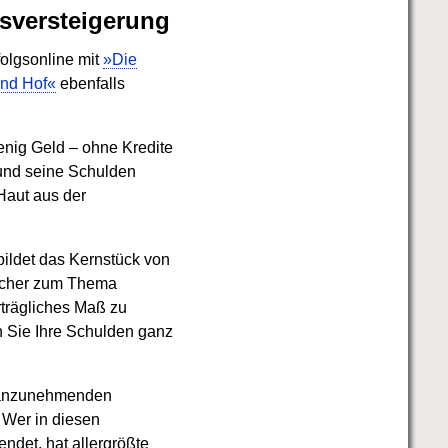
sversteigerung
folgsonline mit
»Die
und Hof«
ebenfalls
enig Geld – ohne Kredite
und seine Schulden
Haut aus der
ildet das Kernstück von
Bücher zum Thema
rträgliches Maß zu
n Sie Ihre Schulden ganz
n anzunehmenden
 Wer in diesen
ndet, hat allergrößte