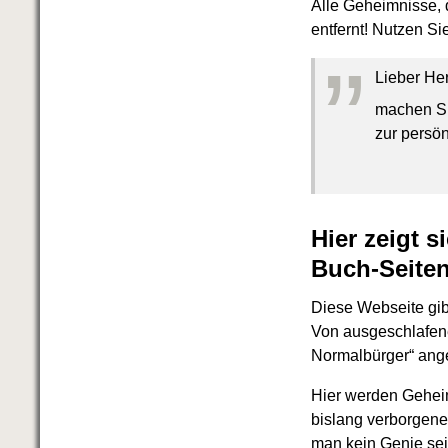
Alle Geheimnisse, d
Schnell eine saubere SCHUFA
entfernt! Nutzen S
Das richtige Post-Know-How
NEUERSCHEINUNG
”
Ihren Zeitgewinn maximieren
Lieber He
GbR-Vertrag mit beschränkter
machen Si
Haftung
BRANDNEU
GbR als Einzelperson gründen
zur persön
Hier zeigt 
Buch-Seite
Diese Webseite gibt
Von ausgeschlafene
Normalbürger“ ange
Hier werden Geheimn
bislang verborgenen
man kein Genie sei