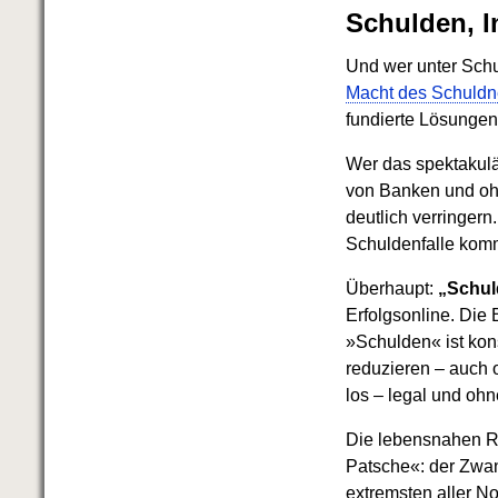
Schulden, I
Und wer unter Schu
Macht des Schuldn
fundierte Lösungen
Wer das spektakulä
von Banken und ohn
deutlich verringern
Schuldenfalle kom
Überhaupt:
„Schul
Erfolgsonline. Die
»Schulden« ist kon
reduzieren – auch 
los – legal und oh
Die lebensnahen R
Patsche«: der Zwa
extremsten aller N