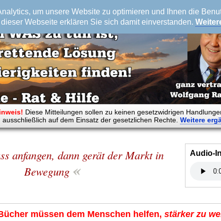
alytics, um unsere Website zu optimieren und Ihnen die Benutz
dieser Webseite erklären Sie sich damit einverstanden.
Weiter
inweis!
Diese Mitteilungen sollen zu keinen gesetzwidrigen Handlunge
 ausschließlich auf dem Einsatz der gesetzlichen Rechte.
Weitere
erg
ss anfangen, dann gerät der Markt in
Audio-I
«
Bewegung
Bücher müssen dem Menschen helfen,
stärker zu we