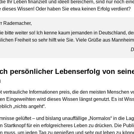
ie Ihr Leben finanziell und ideell bereichern, sind nur noch ei
ie dieses Wissen! Oder haben Sie etwa keinen Erfolg verdient?
rr Rademacher,
e bitte weiter so! Ich kenne kaum jemanden in Deutschland, d
lichen Freiheit so sehr hilft wie Sie. Viele Grüße aus Mannheim
D
sich persönlicher Lebenserfolg von sein
n
 vertrauliche Informationen preis, die den meisten Menschen vo
n Eingeweihten wird dieses Wissen längst genutzt. Es ist Wisse
blich „nichts angeht“.
isse gelüftet – und bislang unauffällige „Normalos“ in die Lag
 Startknopf für ein erfolgreicheres Leben zu drücken. Die Publ
n muss, um jeden Tag zu genießen und sehr gut leben zu könn