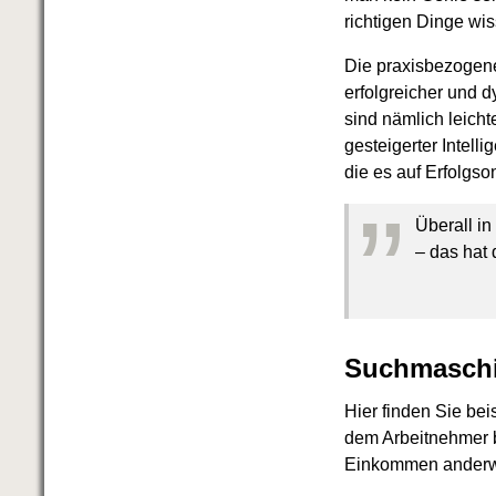
richtigen Dinge wis
Die praxisbezogene
erfolgreicher und 
sind nämlich leich
gesteigerter Intell
die es auf Erfolgson
”
Überall in
– das hat
Suchmaschin
Hier finden Sie bei
dem Arbeitnehmer b
Einkommen anderwe