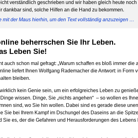
eicht verständlich geschrieben und wir haben gleich heute noch 
ir dankbar sind, solche Hilfen an die Hand zu bekommen.
e mit der Maus hierhin, um den Text vollständig anzuzeigen …
online beherrschen Sie Ihr Leben.
as Leben Sie!
ht auch schon mal gefragt: „Warum schaffen es bloß immer die
nline liefert Ihnen Wolfgang Rademacher die Antwort: in Form v
alten bleiben.
irklich kein Genie sein, um ein erfolgreiches Leben zu genieß
en Dinge wissen. Dinge, Sie „nichts angehen“ – so wollen es Ihn
en sind, wo Sie hin wollen. Dabei sind es gerade diese unen
ie Sie bei Ihrem Kampf im Dschungel des Daseins an die Spitze
 Sie es, der die Gefahren und Herausforderungen des Lebens b