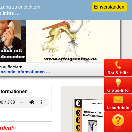
ung zu erleichtern.
Einverstanden
e Infos …
n auffordern.
änzende
Informationen …
Rat & Hilfe
Gratis-Info
nformationen
Leserbriefe
rden!
«